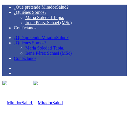
¿Qué pretende MiradorSalud?
¿Quiénes Somos?
María Soledad Tapia.
Irene Pérez Schael (MSc)
Contáctanos
¿Qué pretende MiradorSalud?
¿Quiénes Somos?
María Soledad Tapia.
Irene Pérez Schael (MSc)
Contáctanos