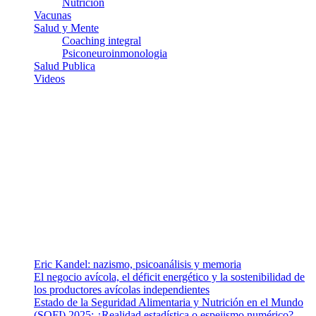
Nutricion
Vacunas
Salud y Mente
Coaching integral
Psiconeuroinmonologia
Salud Publica
Videos
¿Quiénes somos?
Somos un equipo de investigadores, profesionales de la salud y
ramas afines y de la comunicación comprometidos con la promoción
de una salud responsable. El sitio web MiradorSalud cuenta con un
equipo de colaboradores con ética, sentido crítico y responsabilidad
para abordar los temas fundamentales de nuestra página: Salud y
Vida (estilo de vida y nutrición), Vacunas, Salud Pública y Salud
Mental.
Entradas recientes
Eric Kandel: nazismo, psicoanálisis y memoria
El negocio avícola, el déficit energético y la sostenibilidad de
los productores avícolas independientes
Estado de la Seguridad Alimentaria y Nutrición en el Mundo
(SOFI) 2025: ¿Realidad estadística o espejismo numérico?