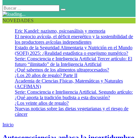
NOVEDADES
Eric Kandel: nazismo, psicoanálisis y memoria
El negocio avícola, el déficit energético y la sostenibilidad de
los productores avícolas independientes
Estado de la Seguridad Alimentaria y Nutrición en el Mundo
(SOFI) 2025: ¿Realidad estadística o espejismo numérico?
Serie: Consciencia e Inteligencia Artificial Tercer artículo: El
futuro “ilimitado” de la Inteligencia Artificial
¿Qué sabemos de los alimentos ultraprocesados?
¿Los 20 años de regalo? Parte II
Academia de Ciencias Físicas, Matemáticas y Naturales
(ACFIMAN)
Serie: Consciencia e Inteligencia Artificial. Segundo artículo:
¿Qué aporta la tradición budista a esta discusión?
¿Los veinte años de regalo?
Nuevas noticias sobre las dietas vegetarianas y el riesgo de
cáncer
Inicio
Práctica Detente/Mira/Ve. Cambios personales
Autoconsciencia: aplaca la incertidumbre