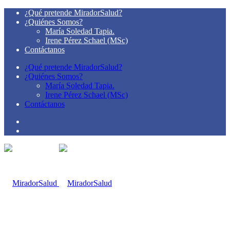
¿Qué pretende MiradorSalud?
¿Quiénes Somos?
María Soledad Tapia.
Irene Pérez Schael (MSc)
Contáctanos
¿Qué pretende MiradorSalud?
¿Quiénes Somos?
María Soledad Tapia.
Irene Pérez Schael (MSc)
Contáctanos