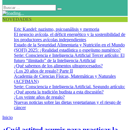
NOVEDADES
Eric Kandel: nazismo, psicoanálisis y memoria
El negocio avícola, el déficit energético y la sostenibilidad de
los productores avícolas independientes
Estado de la Seguridad Alimentaria y Nutrición en el Mundo
(SOFI) 2025: ¿Realidad estadística o espejismo numérico?
Serie: Consciencia e Inteligencia Artificial Tercer artículo: El
futuro “ilimitado” de la Inteligencia Artificial
¿Qué sabemos de los alimentos ultraprocesados?
¿Los 20 años de regalo? Parte II
Academia de Ciencias Físicas, Matemáticas y Naturales
(ACFIMAN)
Serie: Consciencia e Inteligencia Artificial. Segundo artículo:
¿Qué aporta la tradición budista a esta discusión?
¿Los veinte años de regalo?
Nuevas noticias sobre las dietas vegetarianas y el riesgo de
cáncer
Inicio
Práctica neurológica para mejorar la concentración
¿Cuál actitud asumir para practicar la