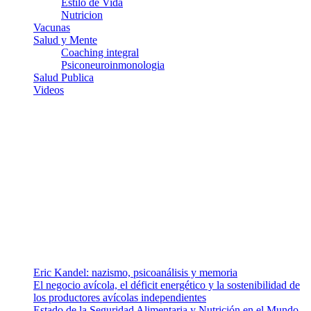
Estilo de Vida
Nutricion
Vacunas
Salud y Mente
Coaching integral
Psiconeuroinmonologia
Salud Publica
Videos
¿Quiénes somos?
Somos un equipo de investigadores, profesionales de la salud y
ramas afines y de la comunicación comprometidos con la promoción
de una salud responsable. El sitio web MiradorSalud cuenta con un
equipo de colaboradores con ética, sentido crítico y responsabilidad
para abordar los temas fundamentales de nuestra página: Salud y
Vida (estilo de vida y nutrición), Vacunas, Salud Pública y Salud
Mental.
Entradas recientes
Eric Kandel: nazismo, psicoanálisis y memoria
El negocio avícola, el déficit energético y la sostenibilidad de
los productores avícolas independientes
Estado de la Seguridad Alimentaria y Nutrición en el Mundo