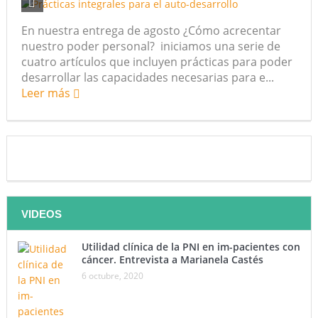
futuro “ilimitado” de la Inteligencia Artificial
En nuestra entrega de agosto ¿Cómo acrecentar
nuestro poder personal? iniciamos una serie de
¿Qué sabemos de los alimentos ultraprocesados?
cuatro artículos que incluyen prácticas para poder
desarrollar las capacidades necesarias para e...
¿Los 20 años de regalo? Parte II
Leer más
Academia de Ciencias Físicas, Matemáticas y Naturales
(ACFIMAN)
Serie: Consciencia e Inteligencia Artificial. Segundo
artículo: ¿Qué aporta la tradición budista a esta discusión?
VIDEOS
¿Los veinte años de regalo?
Nuevas noticias sobre las dietas vegetarianas y el riesgo
Utilidad clínica de la PNI en im-pacientes con
cáncer. Entrevista a Marianela Castés
de cáncer
6 octubre, 2020