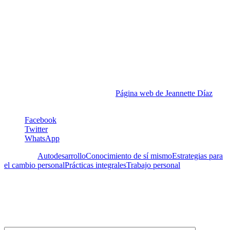
Arquitectura de la Universidad Central de Venezuela. Durante sus
28 años como docente, Coordinadora Académica y Coordinadora de
Investigación disfrutó siendo mentora y coach de estudiantes y
profesores apoyándolos en el desarrollo de sus habilidades creativas
y progreso en sus carreras docentes. Formalizó esta área de interés
cursando estudios y obteniendo la Certificación como Integral
Master Coach® de Integral Coaching Canada. Es miembro de la
Federación Internacional de Coaches en el nivel Profesional (PCC).
Actualmente trabaja como coach, ayudando a profesionales
creativos, arquitectos y emprendedores a cerrar la brecha entre sus
expectativas y logros alcanzados.
Página web de Jeannette Díaz
Facebook
Twitter
WhatsApp
Etiquetas:
Autodesarrollo
Conocimiento de sí mismo
Estrategias para
el cambio personal
Prácticas integrales
Trabajo personal
Deja un Comentario
Tu dirección de correo electrónico no será publicada.
Los campos
obligatorios están marcados con
*