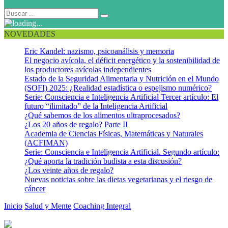
NOVEDADES
Eric Kandel: nazismo, psicoanálisis y memoria
El negocio avícola, el déficit energético y la sostenibilidad de
los productores avícolas independientes
Estado de la Seguridad Alimentaria y Nutrición en el Mundo
(SOFI) 2025: ¿Realidad estadística o espejismo numérico?
Serie: Consciencia e Inteligencia Artificial Tercer artículo: El
futuro “ilimitado” de la Inteligencia Artificial
¿Qué sabemos de los alimentos ultraprocesados?
¿Los 20 años de regalo? Parte II
Academia de Ciencias Físicas, Matemáticas y Naturales
(ACFIMAN)
Serie: Consciencia e Inteligencia Artificial. Segundo artículo:
¿Qué aporta la tradición budista a esta discusión?
¿Los veinte años de regalo?
Nuevas noticias sobre las dietas vegetarianas y el riesgo de
cáncer
Inicio
Salud y Mente
Coaching Integral
Prácticas integrales para el
auto-desarrollo