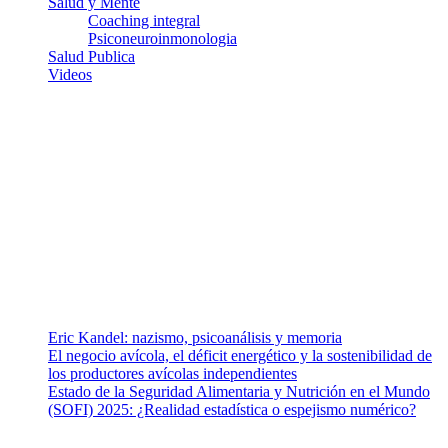
Salud y Mente
Coaching integral
Psiconeuroinmonologia
Salud Publica
Videos
¿Quiénes somos?
Somos un equipo de investigadores, profesionales de la salud y
ramas afines y de la comunicación comprometidos con la promoción
de una salud responsable. El sitio web MiradorSalud cuenta con un
equipo de colaboradores con ética, sentido crítico y responsabilidad
para abordar los temas fundamentales de nuestra página: Salud y
Vida (estilo de vida y nutrición), Vacunas, Salud Pública y Salud
Mental.
Entradas recientes
Eric Kandel: nazismo, psicoanálisis y memoria
El negocio avícola, el déficit energético y la sostenibilidad de
los productores avícolas independientes
Estado de la Seguridad Alimentaria y Nutrición en el Mundo
(SOFI) 2025: ¿Realidad estadística o espejismo numérico?