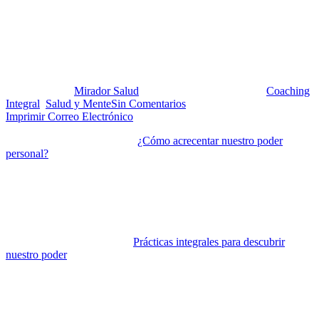
Prácticas integrales para el
auto-desarrollo
Publicado por:
Mirador Salud
Fecha:
29 octubre, 2019
En:
Coaching
Integral
,
Salud y Mente
Sin Comentarios
Imprimir
Correo Electrónico
En nuestra entrega de agosto
¿Cómo acrecentar nuestro poder
personal?
iniciamos una serie de cuatro artículos que incluyen
prácticas para poder desarrollar las capacidades necesarias para ello.
Después del artículo introductorio estamos dedicando los tres
artículos siguientes a las tres áreas categorizadas según el enfoque de
las fortalezas personales: profesionales, de auto-desarrollo e
interpersonales.
En el artículo de septiembre
Prácticas integrales para descubrir
nuestro poder
ofrecimos dos prácticas para fortalecer la capacidad de
enfocarse, cualidad importante dentro del área de las habilidades
profesionales. Esta entrega la dedicaremos al área del auto-
desarrollo. Ejemplos de las capacidades a fortalecer dentro de esta
área son: