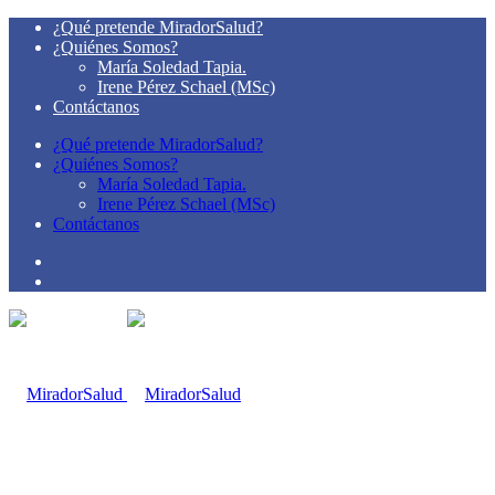
¿Qué pretende MiradorSalud?
¿Quiénes Somos?
María Soledad Tapia.
Irene Pérez Schael (MSc)
Contáctanos
¿Qué pretende MiradorSalud?
¿Quiénes Somos?
María Soledad Tapia.
Irene Pérez Schael (MSc)
Contáctanos