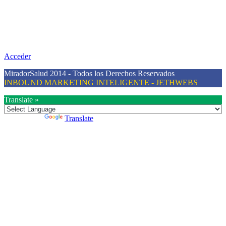
Nuestra misión
Nuestra misión primordial es estimular una actitud proactiva hacia
una vida saludable, como individuos y como sociedad, mediante la
difusión de información al día que promueva el desarrollo de una
mayor conciencia sobre la prevención en salud.
Acceder
MiradorSalud 2014 - Todos los Derechos Reservados
INBOUND MARKETING INTELIGENTE - JETHWEBS
Translate »
Powered by
Translate