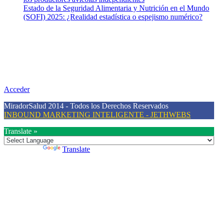
Estado de la Seguridad Alimentaria y Nutrición en el Mundo
(SOFI) 2025: ¿Realidad estadística o espejismo numérico?
Nuestra misión
Nuestra misión primordial es estimular una actitud proactiva hacia
una vida saludable, como individuos y como sociedad, mediante la
difusión de información al día que promueva el desarrollo de una
mayor conciencia sobre la prevención en salud.
Acceder
MiradorSalud 2014 - Todos los Derechos Reservados
INBOUND MARKETING INTELIGENTE - JETHWEBS
Translate »
Powered by
Translate