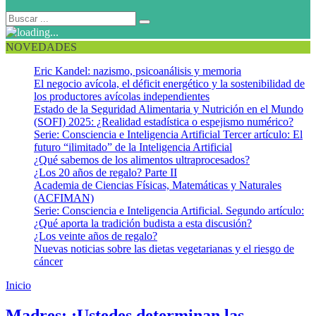
NOVEDADES
Eric Kandel: nazismo, psicoanálisis y memoria
El negocio avícola, el déficit energético y la sostenibilidad de
los productores avícolas independientes
Estado de la Seguridad Alimentaria y Nutrición en el Mundo
(SOFI) 2025: ¿Realidad estadística o espejismo numérico?
Serie: Consciencia e Inteligencia Artificial Tercer artículo: El
futuro “ilimitado” de la Inteligencia Artificial
¿Qué sabemos de los alimentos ultraprocesados?
¿Los 20 años de regalo? Parte II
Academia de Ciencias Físicas, Matemáticas y Naturales
(ACFIMAN)
Serie: Consciencia e Inteligencia Artificial. Segundo artículo:
¿Qué aporta la tradición budista a esta discusión?
¿Los veinte años de regalo?
Nuevas noticias sobre las dietas vegetarianas y el riesgo de
cáncer
Inicio
Preferencias alimentarias niños
Madres: ¡Ustedes determinan las