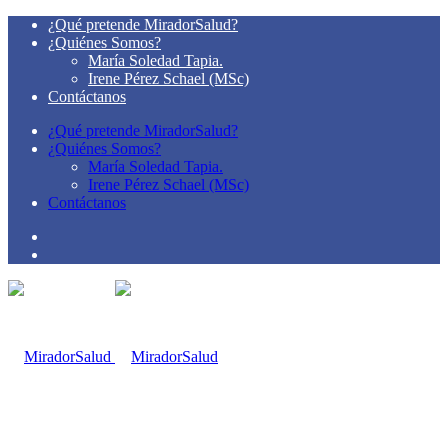
¿Qué pretende MiradorSalud?
¿Quiénes Somos?
María Soledad Tapia.
Irene Pérez Schael (MSc)
Contáctanos
¿Qué pretende MiradorSalud?
¿Quiénes Somos?
María Soledad Tapia.
Irene Pérez Schael (MSc)
Contáctanos