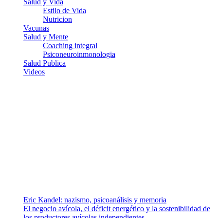
Salud y Vida
Estilo de Vida
Nutricion
Vacunas
Salud y Mente
Coaching integral
Psiconeuroinmonologia
Salud Publica
Videos
¿Quiénes somos?
Somos un equipo de investigadores, profesionales de la salud y
ramas afines y de la comunicación comprometidos con la promoción
de una salud responsable. El sitio web MiradorSalud cuenta con un
equipo de colaboradores con ética, sentido crítico y responsabilidad
para abordar los temas fundamentales de nuestra página: Salud y
Vida (estilo de vida y nutrición), Vacunas, Salud Pública y Salud
Mental.
Entradas recientes
Eric Kandel: nazismo, psicoanálisis y memoria
El negocio avícola, el déficit energético y la sostenibilidad de
los productores avícolas independientes