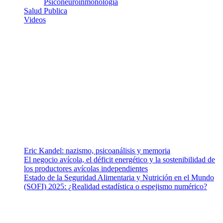
Psiconeuroinmonologia
Salud Publica
Videos
¿Quiénes somos?
Somos un equipo de investigadores, profesionales de la salud y
ramas afines y de la comunicación comprometidos con la promoción
de una salud responsable. El sitio web MiradorSalud cuenta con un
equipo de colaboradores con ética, sentido crítico y responsabilidad
para abordar los temas fundamentales de nuestra página: Salud y
Vida (estilo de vida y nutrición), Vacunas, Salud Pública y Salud
Mental.
Entradas recientes
Eric Kandel: nazismo, psicoanálisis y memoria
El negocio avícola, el déficit energético y la sostenibilidad de
los productores avícolas independientes
Estado de la Seguridad Alimentaria y Nutrición en el Mundo
(SOFI) 2025: ¿Realidad estadística o espejismo numérico?
Nuestra misión