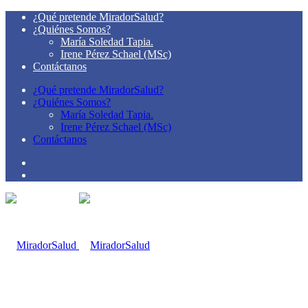
¿Qué pretende MiradorSalud?
¿Quiénes Somos?
María Soledad Tapia.
Irene Pérez Schael (MSc)
Contáctanos
¿Qué pretende MiradorSalud?
¿Quiénes Somos?
María Soledad Tapia.
Irene Pérez Schael (MSc)
Contáctanos