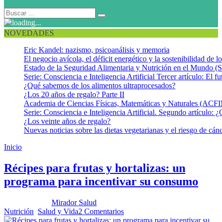
NOVEDADES
Eric Kandel: nazismo, psicoanálisis y memoria
El negocio avícola, el déficit energético y la sostenibilidad de 
Estado de la Seguridad Alimentaria y Nutrición en el Mundo (S
Serie: Consciencia e Inteligencia Artificial Tercer artículo: El fu
¿Qué sabemos de los alimentos ultraprocesados?
¿Los 20 años de regalo? Parte II
Academia de Ciencias Físicas, Matemáticas y Naturales (AC
Serie: Consciencia e Inteligencia Artificial. Segundo artículo: ¿
¿Los veinte años de regalo?
Nuevas noticias sobre las dietas vegetarianas y el riesgo de cán
Inicio
Prescripción de Frutas y Hortalizas
Récipes para frutas y hortalizas: un
programa para incentivar su consumo
Publicado por:
Mirador Salud
Fecha:
24 noviembre, 2020
En:
Nutrición
,
Salud y Vida
2 Comentarios