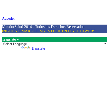
Nuestra misión primordial es estimular una actitud proactiva hacia
una vida saludable, como individuos y como sociedad, mediante la
difusión de información al día que promueva el desarrollo de una
mayor conciencia sobre la prevención en salud.
Acceder
MiradorSalud 2014 - Todos los Derechos Reservados
INBOUND MARKETING INTELIGENTE - JETHWEBS
Translate »
Powered by
Translate