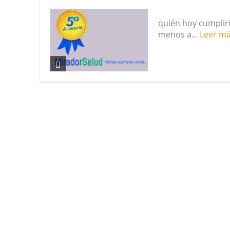
Dedicado a 
quién hoy cumplirí
menos a...
Leer m