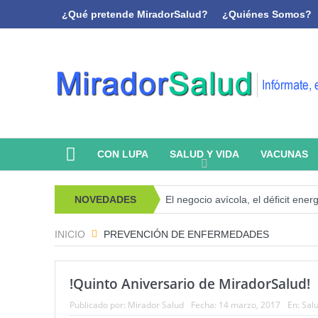
¿Qué pretende MiradorSalud?
¿Quiénes Somos?
CON LUPA
SALUD Y VIDA
VACUNAS
o, psicoanálisis y memoria
NOVEDADES
El negocio avícola, el déficit energétic
INICIO
PREVENCIÓN DE ENFERMEDADES
!Quinto Aniversario de MiradorSalud!
Publicado por:
Mirador Salud
Fecha:
14 marzo, 2017
En:
Salu