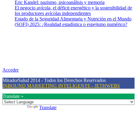
Eric Kandel: nazismo, psicoanálisis y memoria
El negocio avícola, el déficit energético y la sostenibilidad de
los productores avícolas independientes
Estado de la Seguridad Alimentaria y Nutrición en el Mundo
(SOFI) 2025: ¿Realidad estadística o espejismo numérico?
Nuestra misión
Nuestra misión primordial es estimular una actitud proactiva hacia
una vida saludable, como individuos y como sociedad, mediante la
difusión de información al día que promueva el desarrollo de una
mayor conciencia sobre la prevención en salud.
Acceder
MiradorSalud 2014 - Todos los Derechos Reservados
INBOUND MARKETING INTELIGENTE - JETHWEBS
Translate »
Powered by
Translate