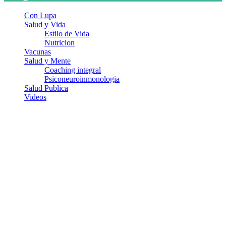
Con Lupa
Salud y Vida
Estilo de Vida
Nutricion
Vacunas
Salud y Mente
Coaching integral
Psiconeuroinmonologia
Salud Publica
Videos
¿Quiénes somos?
Somos un equipo de investigadores, profesionales de la salud y
ramas afines y de la comunicación comprometidos con la promoción
de una salud responsable. El sitio web MiradorSalud cuenta con un
equipo de colaboradores con ética, sentido crítico y responsabilidad
para abordar los temas fundamentales de nuestra página: Salud y
Vida (estilo de vida y nutrición), Vacunas, Salud Pública y Salud
Mental.
Entradas recientes