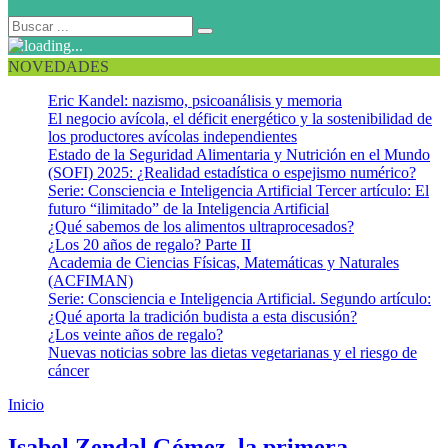
NOVEDADES
Eric Kandel: nazismo, psicoanálisis y memoria
El negocio avícola, el déficit energético y la sostenibilidad de
los productores avícolas independientes
Estado de la Seguridad Alimentaria y Nutrición en el Mundo
(SOFI) 2025: ¿Realidad estadística o espejismo numérico?
Serie: Consciencia e Inteligencia Artificial Tercer artículo: El
futuro “ilimitado” de la Inteligencia Artificial
¿Qué sabemos de los alimentos ultraprocesados?
¿Los 20 años de regalo? Parte II
Academia de Ciencias Físicas, Matemáticas y Naturales
(ACFIMAN)
Serie: Consciencia e Inteligencia Artificial. Segundo artículo:
¿Qué aporta la tradición budista a esta discusión?
¿Los veinte años de regalo?
Nuevas noticias sobre las dietas vegetarianas y el riesgo de
cáncer
Inicio
Primera Vacunóloga del mundo
Isabel Zendal Gómez, la primera