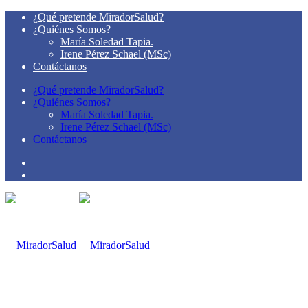
¿Qué pretende MiradorSalud?
¿Quiénes Somos?
María Soledad Tapia.
Irene Pérez Schael (MSc)
Contáctanos
¿Qué pretende MiradorSalud?
¿Quiénes Somos?
María Soledad Tapia.
Irene Pérez Schael (MSc)
Contáctanos