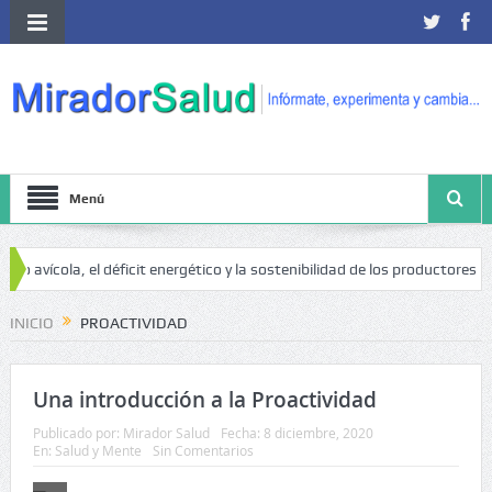
Menú
o avícola, el déficit energético y la sostenibilidad de los productores avíc
INICIO
PROACTIVIDAD
Una introducción a la Proactividad
Publicado por:
Mirador Salud
Fecha:
8 diciembre, 2020
En:
Salud y Mente
Sin Comentarios