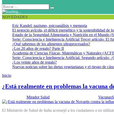
NOVEDADES
Eric Kandel: nazismo, psicoanálisis y memoria
El negocio avícola, el déficit energético y la sostenibilidad de 
Estado de la Seguridad Alimentaria y Nutrición en el Mundo (S
Serie: Consciencia e Inteligencia Artificial Tercer artículo: El fu
¿Qué sabemos de los alimentos ultraprocesados?
¿Los 20 años de regalo? Parte II
Academia de Ciencias Físicas, Matemáticas y Naturales (AC
Serie: Consciencia e Inteligencia Artificial. Segundo artículo: ¿
¿Los veinte años de regalo?
Nuevas noticias sobre las dietas vegetarianas y el riesgo de cán
Inicio
Problemas con vacuna de influenza estacional
¿Está realmente en problemas la vacuna de 
Publicado por:
Mirador Salud
Fecha:
6 noviembre, 2012
En:
Vacunas
S
El Ministerio de Salud de Italia aconsejó a los ciudadanos a no utiliza