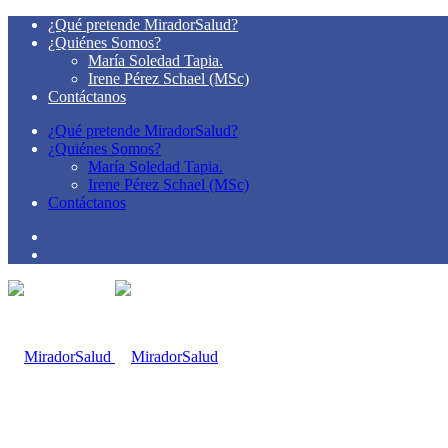
¿Qué pretende MiradorSalud?
¿Quiénes Somos?
María Soledad Tapia.
Irene Pérez Schael (MSc)
Contáctanos
¿Qué pretende MiradorSalud?
¿Quiénes Somos?
María Soledad Tapia.
Irene Pérez Schael (MSc)
Contáctanos