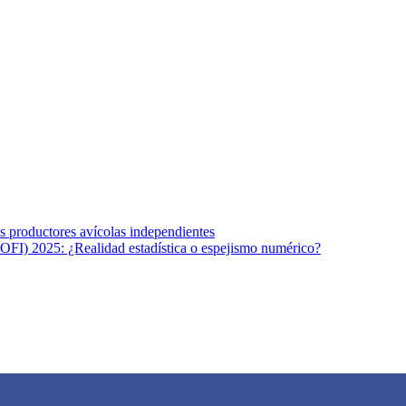
s afines y de la comunicación comprometidos con la promoción de una s
r los temas fundamentales de nuestra página: Salud y Vida (estilo de vi
los productores avícolas independientes
OFI) 2025: ¿Realidad estadística o espejismo numérico?
na vida saludable, como individuos y como sociedad, mediante la difusi