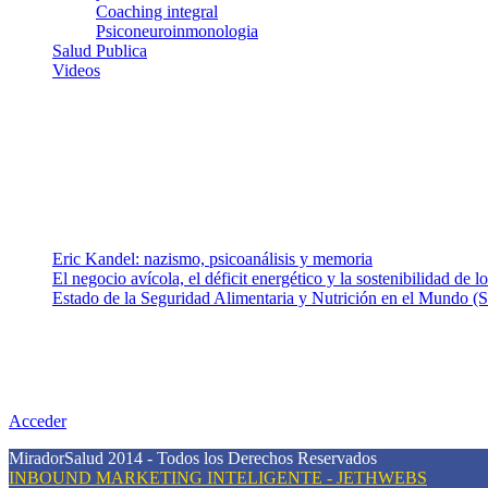
Coaching integral
Psiconeuroinmonologia
Salud Publica
Videos
¿Quiénes somos?
Somos un equipo de investigadores, profesionales de la salud y rama
colaboradores con ética, sentido crítico y responsabilidad para aborda
Entradas recientes
Eric Kandel: nazismo, psicoanálisis y memoria
El negocio avícola, el déficit energético y la sostenibilidad de 
Estado de la Seguridad Alimentaria y Nutrición en el Mundo (S
Nuestra misión
Nuestra misión primordial es estimular una actitud proactiva hacia u
conciencia sobre la prevención en salud.
Acceder
MiradorSalud 2014 - Todos los Derechos Reservados
INBOUND MARKETING INTELIGENTE - JETHWEBS