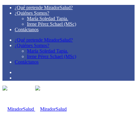
¿Qué pretende MiradorSalud?
¿Quiénes Somos?
María Soledad Tapia.
Irene Pérez Schael (MSc)
Contáctanos
¿Qué pretende MiradorSalud?
¿Quiénes Somos?
María Soledad Tapia.
Irene Pérez Schael (MSc)
Contáctanos