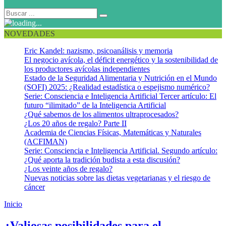
NOVEDADES
Eric Kandel: nazismo, psicoanálisis y memoria
El negocio avícola, el déficit energético y la sostenibilidad de
los productores avícolas independientes
Estado de la Seguridad Alimentaria y Nutrición en el Mundo
(SOFI) 2025: ¿Realidad estadística o espejismo numérico?
Serie: Consciencia e Inteligencia Artificial Tercer artículo: El
futuro “ilimitado” de la Inteligencia Artificial
¿Qué sabemos de los alimentos ultraprocesados?
¿Los 20 años de regalo? Parte II
Academia de Ciencias Físicas, Matemáticas y Naturales
(ACFIMAN)
Serie: Consciencia e Inteligencia Artificial. Segundo artículo:
¿Qué aporta la tradición budista a esta discusión?
¿Los veinte años de regalo?
Nuevas noticias sobre las dietas vegetarianas y el riesgo de
cáncer
Inicio
Procesamiento amiloidogénico
¿Valiosas posibilidades para el