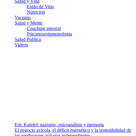
Salud y Vida
Estilo de Vida
Nutricion
Vacunas
Salud y Mente
Coaching integral
Psiconeuroinmonologia
Salud Publica
Videos
¿Quiénes somos?
Somos un equipo de investigadores, profesionales de la salud y
ramas afines y de la comunicación comprometidos con la promoción
de una salud responsable. El sitio web MiradorSalud cuenta con un
equipo de colaboradores con ética, sentido crítico y responsabilidad
para abordar los temas fundamentales de nuestra página: Salud y
Vida (estilo de vida y nutrición), Vacunas, Salud Pública y Salud
Mental.
Entradas recientes
Eric Kandel: nazismo, psicoanálisis y memoria
El negocio avícola, el déficit energético y la sostenibilidad de
los productores avícolas independientes