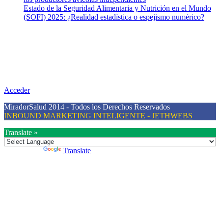
Estado de la Seguridad Alimentaria y Nutrición en el Mundo
(SOFI) 2025: ¿Realidad estadística o espejismo numérico?
Nuestra misión
Nuestra misión primordial es estimular una actitud proactiva hacia
una vida saludable, como individuos y como sociedad, mediante la
difusión de información al día que promueva el desarrollo de una
mayor conciencia sobre la prevención en salud.
Acceder
MiradorSalud 2014 - Todos los Derechos Reservados
INBOUND MARKETING INTELIGENTE - JETHWEBS
Translate »
Powered by
Translate