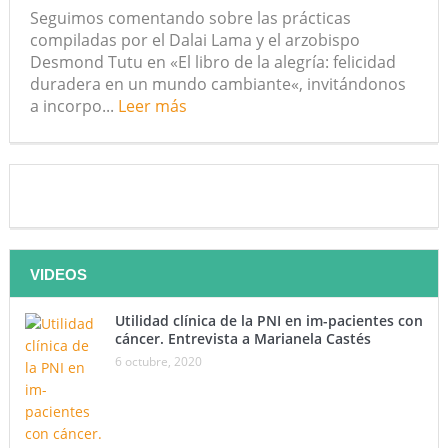
Seguimos comentando sobre las prácticas
¿Qué sabemos de los alimentos ultraprocesados?
compiladas por el Dalai Lama y el arzobispo
Desmond Tutu en «El libro de la alegría: felicidad
¿Los 20 años de regalo? Parte II
duradera en un mundo cambiante«, invitándonos
a incorpo...
Leer más
Academia de Ciencias Físicas, Matemáticas y Naturales
(ACFIMAN)
Serie: Consciencia e Inteligencia Artificial. Segundo artículo:
¿Qué aporta la tradición budista a esta discusión?
¿Los veinte años de regalo?
VIDEOS
Nuevas noticias sobre las dietas vegetarianas y el riesgo de
Utilidad clínica de la PNI en im-pacientes con
cáncer. Entrevista a Marianela Castés
cáncer
6 octubre, 2020