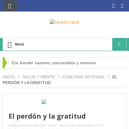
Menú
Eric Kandel: nazismo, psicoanálisis y memoria
El negocio avícola, el déficit energético y la sostenibilidad
INICIO
SALUD Y MENTE
COACHING INTEGRAL
EL
PERDÓN Y LA GRATITUD
de los productores avícolas independientes
Estado de la Seguridad Alimentaria y Nutrición en el
Mundo (SOFI) 2025: ¿Realidad estadística o espejismo
El perdón y la gratitud
numérico?
Publicado por:
Mirador Salud
Fecha:
26 septiembre, 2017
Serie: Consciencia e Inteligencia Artificial Tercer artículo: El