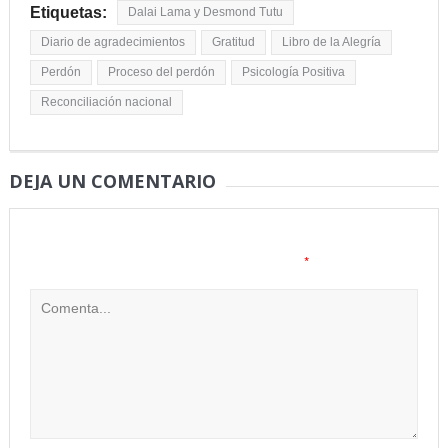
Etiquetas:
Dalai Lama y Desmond Tutu
Diario de agradecimientos
Gratitud
Libro de la Alegría
Perdón
Proceso del perdón
Psicología Positiva
Reconciliación nacional
DEJA UN COMENTARIO
Tu dirección de correo electrónico no será publicada.
Los
*
campos obligatorios están marcados con