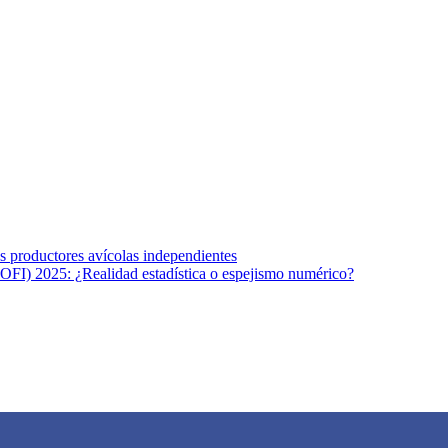
s afines y de la comunicación comprometidos con la promoción de una s
r los temas fundamentales de nuestra página: Salud y Vida (estilo de vi
los productores avícolas independientes
OFI) 2025: ¿Realidad estadística o espejismo numérico?
na vida saludable, como individuos y como sociedad, mediante la difusi