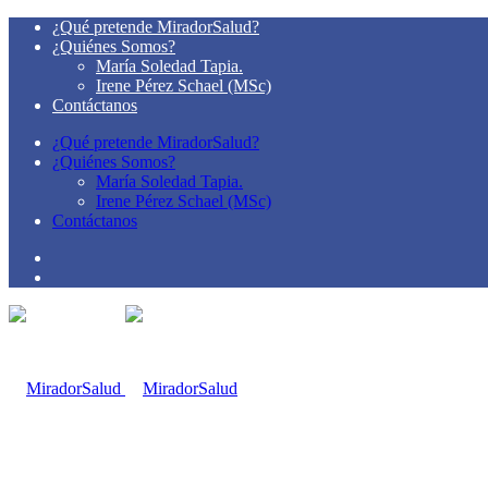
¿Qué pretende MiradorSalud?
¿Quiénes Somos?
María Soledad Tapia.
Irene Pérez Schael (MSc)
Contáctanos
¿Qué pretende MiradorSalud?
¿Quiénes Somos?
María Soledad Tapia.
Irene Pérez Schael (MSc)
Contáctanos