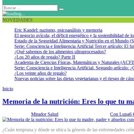
NOVEDADES
Eric Kandel: nazismo, psicoanálisis y memoria
El negocio avícola, el déficit energético y la sostenibilidad de 
Estado de la Seguridad Alimentaria y Nutrición en el Mundo (S
Serie: Consciencia e Inteligencia Artificial Tercer artículo: El fu
¿Qué sabemos de los alimentos ultraprocesados?
¿Los 20 años de regalo? Parte II
Academia de Ciencias Físicas, Matemáticas y Naturales (AC
Serie: Consciencia e Inteligencia Artificial. Segundo artículo: ¿
¿Los veinte años de regalo?
Nuevas noticias sobre las dietas vegetarianas y el riesgo de cán
Inicio
Programación fetal
Memoria de la nutrición: Eres lo que tu m
Publicado por:
Mirador Salud
Fecha:
19 agosto, 2014
En:
Con Lupa
6 
¿Cuán temprana y dónde se ubica la génesis de las enfermedades crónica