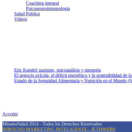
Coaching integral
Psiconeuroinmonologia
Salud Publica
Videos
¿Quiénes somos?
Somos un equipo de investigadores, profesionales de la salud y rama
colaboradores con ética, sentido crítico y responsabilidad para aborda
Entradas recientes
Eric Kandel: nazismo, psicoanálisis y memoria
El negocio avícola, el déficit energético y la sostenibilidad de 
Estado de la Seguridad Alimentaria y Nutrición en el Mundo (S
Nuestra misión
Nuestra misión primordial es estimular una actitud proactiva hacia u
conciencia sobre la prevención en salud.
Acceder
MiradorSalud 2014 - Todos los Derechos Reservados
INBOUND MARKETING INTELIGENTE - JETHWEBS