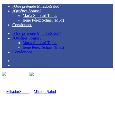
¿Qué pretende MiradorSalud?
¿Quiénes Somos?
María Soledad Tapia.
Irene Pérez Schael (MSc)
Contáctanos
¿Qué pretende MiradorSalud?
¿Quiénes Somos?
María Soledad Tapia.
Irene Pérez Schael (MSc)
Contáctanos