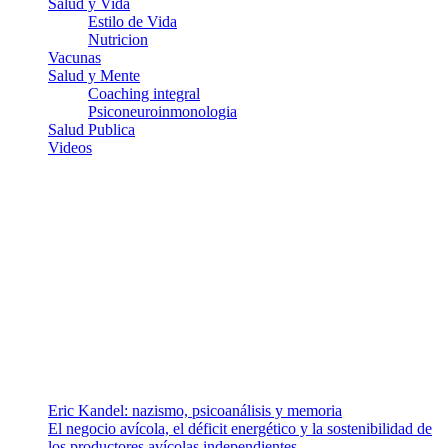
Salud y Vida
Estilo de Vida
Nutricion
Vacunas
Salud y Mente
Coaching integral
Psiconeuroinmonologia
Salud Publica
Videos
¿Quiénes somos?
Somos un equipo de investigadores, profesionales de la salud y
ramas afines y de la comunicación comprometidos con la promoción
de una salud responsable. El sitio web MiradorSalud cuenta con un
equipo de colaboradores con ética, sentido crítico y responsabilidad
para abordar los temas fundamentales de nuestra página: Salud y
Vida (estilo de vida y nutrición), Vacunas, Salud Pública y Salud
Mental.
Entradas recientes
Eric Kandel: nazismo, psicoanálisis y memoria
El negocio avícola, el déficit energético y la sostenibilidad de
los productores avícolas independientes