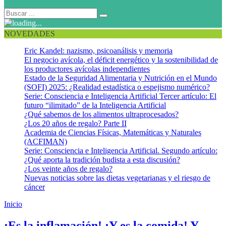
NOVEDADES
Eric Kandel: nazismo, psicoanálisis y memoria
El negocio avícola, el déficit energético y la sostenibilidad de
los productores avícolas independientes
Estado de la Seguridad Alimentaria y Nutrición en el Mundo
(SOFI) 2025: ¿Realidad estadística o espejismo numérico?
Serie: Consciencia e Inteligencia Artificial Tercer artículo: El
futuro “ilimitado” de la Inteligencia Artificial
¿Qué sabemos de los alimentos ultraprocesados?
¿Los 20 años de regalo? Parte II
Academia de Ciencias Físicas, Matemáticas y Naturales
(ACFIMAN)
Serie: Consciencia e Inteligencia Artificial. Segundo artículo:
¿Qué aporta la tradición budista a esta discusión?
¿Los veinte años de regalo?
Nuevas noticias sobre las dietas vegetarianas y el riesgo de
cáncer
Inicio
Prostagladinas
¡Es la inflamación! ¡Y es la comida! Y