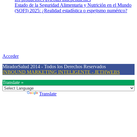
Estado de la Seguridad Alimentaria y Nutrición en el Mundo
(SOFI) 2025: ¿Realidad estadística o espejismo numérico?
Nuestra misión
Nuestra misión primordial es estimular una actitud proactiva hacia
una vida saludable, como individuos y como sociedad, mediante la
difusión de información al día que promueva el desarrollo de una
mayor conciencia sobre la prevención en salud.
Acceder
MiradorSalud 2014 - Todos los Derechos Reservados
INBOUND MARKETING INTELIGENTE - JETHWEBS
Translate »
Powered by
Translate