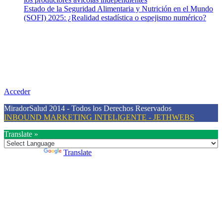
Estado de la Seguridad Alimentaria y Nutrición en el Mundo
(SOFI) 2025: ¿Realidad estadística o espejismo numérico?
Nuestra misión
Nuestra misión primordial es estimular una actitud proactiva hacia
una vida saludable, como individuos y como sociedad, mediante la
difusión de información al día que promueva el desarrollo de una
mayor conciencia sobre la prevención en salud.
Acceder
MiradorSalud 2014 - Todos los Derechos Reservados
INBOUND MARKETING INTELIGENTE - JETHWEBS
Translate »
Powered by
Translate