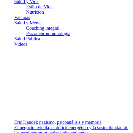
Salud y Vida
Estilo de Vida
Nutricion
Vacunas
Salud y Mente
Coaching integral
Psiconeuroinmonologia
Salud Publica
Videos
¿Quiénes somos?
Somos un equipo de investigadores, profesionales de la salud y
ramas afines y de la comunicación comprometidos con la promoción
de una salud responsable. El sitio web MiradorSalud cuenta con un
equipo de colaboradores con ética, sentido crítico y responsabilidad
para abordar los temas fundamentales de nuestra página: Salud y
Vida (estilo de vida y nutrición), Vacunas, Salud Pública y Salud
Mental.
Entradas recientes
Eric Kandel: nazismo, psicoanálisis y memoria
El negocio avícola, el déficit energético y la sostenibilidad de
los productores avícolas independientes