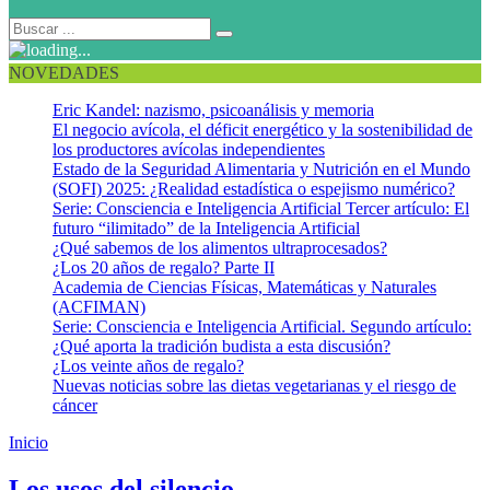
NOVEDADES
Eric Kandel: nazismo, psicoanálisis y memoria
El negocio avícola, el déficit energético y la sostenibilidad de
los productores avícolas independientes
Estado de la Seguridad Alimentaria y Nutrición en el Mundo
(SOFI) 2025: ¿Realidad estadística o espejismo numérico?
Serie: Consciencia e Inteligencia Artificial Tercer artículo: El
futuro “ilimitado” de la Inteligencia Artificial
¿Qué sabemos de los alimentos ultraprocesados?
¿Los 20 años de regalo? Parte II
Academia de Ciencias Físicas, Matemáticas y Naturales
(ACFIMAN)
Serie: Consciencia e Inteligencia Artificial. Segundo artículo:
¿Qué aporta la tradición budista a esta discusión?
¿Los veinte años de regalo?
Nuevas noticias sobre las dietas vegetarianas y el riesgo de
cáncer
Inicio
Prudencia
Los usos del silencio