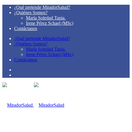
¿Qué pretende MiradorSalud?
¿Quiénes Somos?
María Soledad Tapia.
Irene Pérez Schael (MSc)
Contáctanos
¿Qué pretende MiradorSalud?
¿Quiénes Somos?
María Soledad Tapia.
Irene Pérez Schael (MSc)
Contáctanos