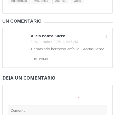
Indiferencia
Prudencia
Silencio
Vacío
UN COMENTARIO
Alicia Ponte Sucre
1
30 septiembre, 2025 de 8:15 AM
Demasiado hermoso artículo. Gracias Senta
RESPONDER
DEJA UN COMENTARIO
Tu dirección de correo electrónico no será publicada.
Los
*
campos obligatorios están marcados con