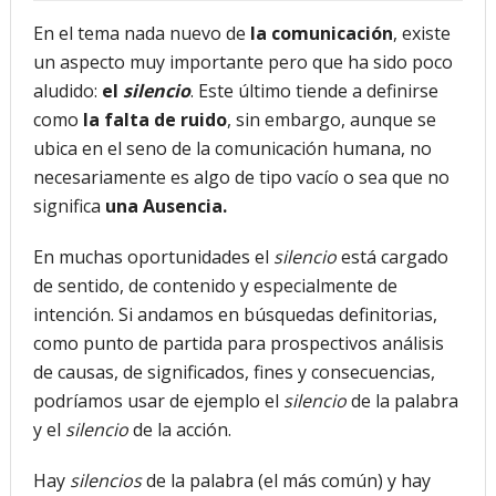
En el tema nada nuevo de
la comunicación
, existe
futuro “ilimitado” de la Inteligencia Artificial
un aspecto muy importante pero que ha sido poco
¿Qué sabemos de los alimentos ultraprocesados?
aludido:
el
silencio
. Este último tiende a definirse
como
la falta de ruido
, sin embargo, aunque se
¿Los 20 años de regalo? Parte II
ubica en el seno de la comunicación humana, no
Academia de Ciencias Físicas, Matemáticas y Naturales
necesariamente es algo de tipo vacío o sea que no
significa
una Ausencia.
(ACFIMAN)
Serie: Consciencia e Inteligencia Artificial. Segundo
En muchas oportunidades el
silencio
está cargado
de sentido, de contenido y especialmente de
artículo: ¿Qué aporta la tradición budista a esta discusión?
intención. Si andamos en búsquedas definitorias,
¿Los veinte años de regalo?
como punto de partida para prospectivos análisis
de causas, de significados, fines y consecuencias,
Nuevas noticias sobre las dietas vegetarianas y el riesgo
podríamos usar de ejemplo el
silencio
de la palabra
de cáncer
y el
silencio
de la acción.
Hay
silencios
de la palabra (el más común) y hay