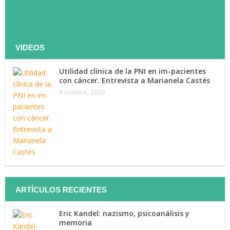
Te invitamos a ser parte de
nuestra lista de contactos
VIDEOS
Utilidad clínica de la PNI en im-pacientes
con cáncer. Entrevista a Marianela Castés
Tenemos como objetivo mantenerte instruido. Suscríbete a
6 octubre, 2020
nuestra lista y recibe directamente en tu correo lo último en
materia de salud.
Suscríbete Ahora
ARTÍCULOS RECIENTES
Eric Kandel: nazismo, psicoanálisis y
memoria