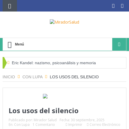
Menú
Eric Kandel: nazismo, psicoanálisis y memoria
El negocio avícola, el déficit energético y la sostenibilidad
INICIO
CON LUPA
LOS USOS DEL SILENCIO
de los productores avícolas independientes
Estado de la Seguridad Alimentaria y Nutrición en el
Mundo (SOFI) 2025: ¿Realidad estadística o espejismo
Los usos del silencio
numérico?
Publicado por:
Mirador Salud
Fecha:
30 septiembre, 2025
En:
Con Lupa
1 Comentario
Imprimir
Correo Electrónico
Serie: Consciencia e Inteligencia Artificial Tercer artículo: El