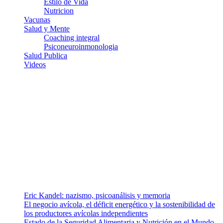
Estilo de Vida
Nutricion
Vacunas
Salud y Mente
Coaching integral
Psiconeuroinmonologia
Salud Publica
Videos
¿Quiénes somos?
Somos un equipo de investigadores, profesionales de la salud y
ramas afines y de la comunicación comprometidos con la promoción
de una salud responsable. El sitio web MiradorSalud cuenta con un
equipo de colaboradores con ética, sentido crítico y responsabilidad
para abordar los temas fundamentales de nuestra página: Salud y
Vida (estilo de vida y nutrición), Vacunas, Salud Pública y Salud
Mental.
Entradas recientes
Eric Kandel: nazismo, psicoanálisis y memoria
El negocio avícola, el déficit energético y la sostenibilidad de
los productores avícolas independientes
Estado de la Seguridad Alimentaria y Nutrición en el Mundo