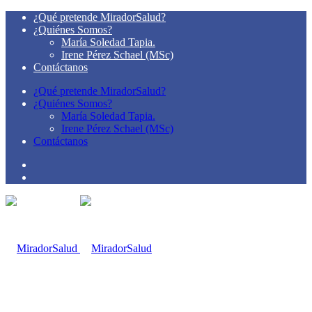
¿Qué pretende MiradorSalud?
¿Quiénes Somos?
María Soledad Tapia.
Irene Pérez Schael (MSc)
Contáctanos
¿Qué pretende MiradorSalud?
¿Quiénes Somos?
María Soledad Tapia.
Irene Pérez Schael (MSc)
Contáctanos