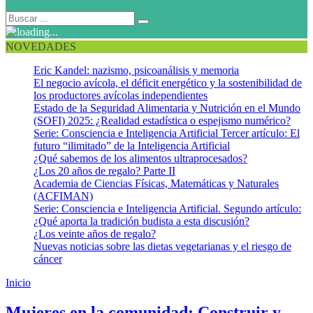
NOVEDADES
Eric Kandel: nazismo, psicoanálisis y memoria
El negocio avícola, el déficit energético y la sostenibilidad de
los productores avícolas independientes
Estado de la Seguridad Alimentaria y Nutrición en el Mundo
(SOFI) 2025: ¿Realidad estadística o espejismo numérico?
Serie: Consciencia e Inteligencia Artificial Tercer artículo: El
futuro “ilimitado” de la Inteligencia Artificial
¿Qué sabemos de los alimentos ultraprocesados?
¿Los 20 años de regalo? Parte II
Academia de Ciencias Físicas, Matemáticas y Naturales
(ACFIMAN)
Serie: Consciencia e Inteligencia Artificial. Segundo artículo:
¿Qué aporta la tradición budista a esta discusión?
¿Los veinte años de regalo?
Nuevas noticias sobre las dietas vegetarianas y el riesgo de
cáncer
Inicio
Psicoanálisis aplicado a la comunidad
Mujeres en la comunidad: Construir y