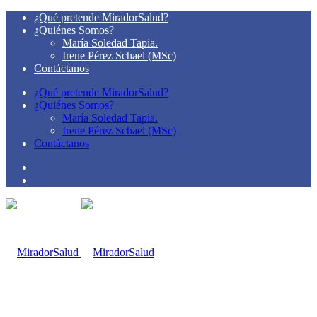
¿Qué pretende MiradorSalud?
¿Quiénes Somos?
María Soledad Tapia.
Irene Pérez Schael (MSc)
Contáctanos
¿Qué pretende MiradorSalud?
¿Quiénes Somos?
María Soledad Tapia.
Irene Pérez Schael (MSc)
Contáctanos