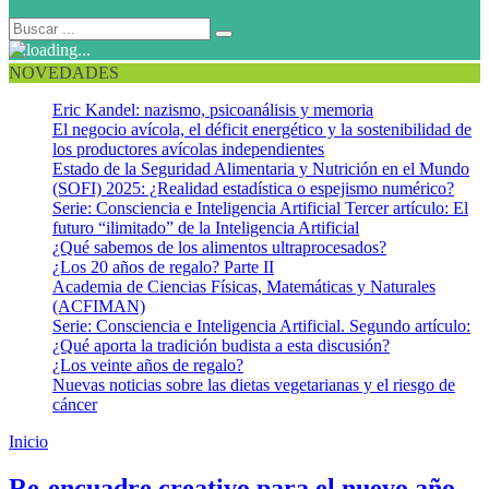
NOVEDADES
Eric Kandel: nazismo, psicoanálisis y memoria
El negocio avícola, el déficit energético y la sostenibilidad de
los productores avícolas independientes
Estado de la Seguridad Alimentaria y Nutrición en el Mundo
(SOFI) 2025: ¿Realidad estadística o espejismo numérico?
Serie: Consciencia e Inteligencia Artificial Tercer artículo: El
futuro “ilimitado” de la Inteligencia Artificial
¿Qué sabemos de los alimentos ultraprocesados?
¿Los 20 años de regalo? Parte II
Academia de Ciencias Físicas, Matemáticas y Naturales
(ACFIMAN)
Serie: Consciencia e Inteligencia Artificial. Segundo artículo:
¿Qué aporta la tradición budista a esta discusión?
¿Los veinte años de regalo?
Nuevas noticias sobre las dietas vegetarianas y el riesgo de
cáncer
Inicio
Re-encuadre creativo
Re-encuadre creativo para el nuevo año