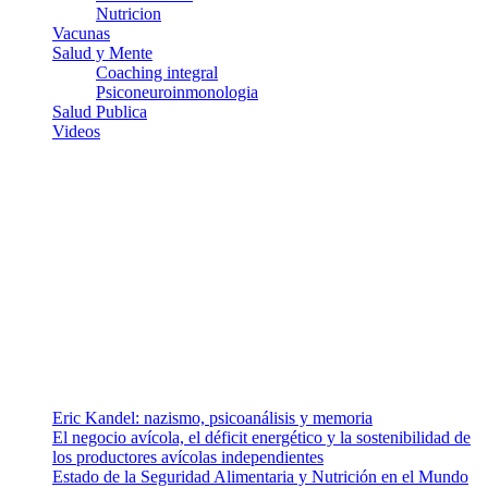
Nutricion
Vacunas
Salud y Mente
Coaching integral
Psiconeuroinmonologia
Salud Publica
Videos
¿Quiénes somos?
Somos un equipo de investigadores, profesionales de la salud y
ramas afines y de la comunicación comprometidos con la promoción
de una salud responsable. El sitio web MiradorSalud cuenta con un
equipo de colaboradores con ética, sentido crítico y responsabilidad
para abordar los temas fundamentales de nuestra página: Salud y
Vida (estilo de vida y nutrición), Vacunas, Salud Pública y Salud
Mental.
Entradas recientes
Eric Kandel: nazismo, psicoanálisis y memoria
El negocio avícola, el déficit energético y la sostenibilidad de
los productores avícolas independientes
Estado de la Seguridad Alimentaria y Nutrición en el Mundo