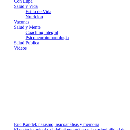
Con Lupa
Salud y Vida
Estilo de Vida
Nutricion
Vacunas
Salud y Mente
Coaching integral
Psiconeuroinmonologia
Salud Publica
Videos
¿Quiénes somos?
Somos un equipo de investigadores, profesionales de la salud y
ramas afines y de la comunicación comprometidos con la promoción
de una salud responsable. El sitio web MiradorSalud cuenta con un
equipo de colaboradores con ética, sentido crítico y responsabilidad
para abordar los temas fundamentales de nuestra página: Salud y
Vida (estilo de vida y nutrición), Vacunas, Salud Pública y Salud
Mental.
Entradas recientes
Eric Kandel: nazismo, psicoanálisis y memoria
El negocio avícola, el déficit energético y la sostenibilidad de