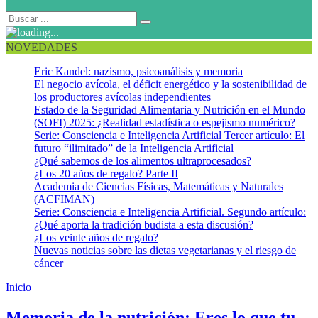
NOVEDADES
Eric Kandel: nazismo, psicoanálisis y memoria
El negocio avícola, el déficit energético y la sostenibilidad de
los productores avícolas independientes
Estado de la Seguridad Alimentaria y Nutrición en el Mundo
(SOFI) 2025: ¿Realidad estadística o espejismo numérico?
Serie: Consciencia e Inteligencia Artificial Tercer artículo: El
futuro “ilimitado” de la Inteligencia Artificial
¿Qué sabemos de los alimentos ultraprocesados?
¿Los 20 años de regalo? Parte II
Academia de Ciencias Físicas, Matemáticas y Naturales
(ACFIMAN)
Serie: Consciencia e Inteligencia Artificial. Segundo artículo:
¿Qué aporta la tradición budista a esta discusión?
¿Los veinte años de regalo?
Nuevas noticias sobre las dietas vegetarianas y el riesgo de
cáncer
Inicio
Rebote adiposo
Memoria de la nutrición: Eres lo que tu