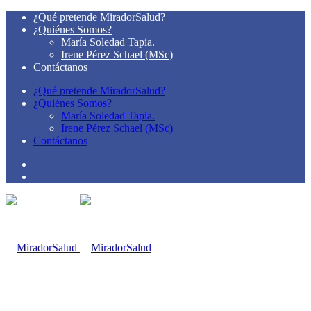
¿Qué pretende MiradorSalud?
¿Quiénes Somos?
María Soledad Tapia.
Irene Pérez Schael (MSc)
Contáctanos
¿Qué pretende MiradorSalud?
¿Quiénes Somos?
María Soledad Tapia.
Irene Pérez Schael (MSc)
Contáctanos