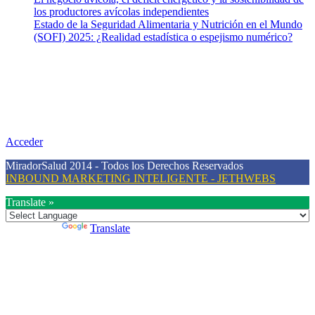
los productores avícolas independientes
Estado de la Seguridad Alimentaria y Nutrición en el Mundo
(SOFI) 2025: ¿Realidad estadística o espejismo numérico?
Nuestra misión
Nuestra misión primordial es estimular una actitud proactiva hacia
una vida saludable, como individuos y como sociedad, mediante la
difusión de información al día que promueva el desarrollo de una
mayor conciencia sobre la prevención en salud.
Acceder
MiradorSalud 2014 - Todos los Derechos Reservados
INBOUND MARKETING INTELIGENTE - JETHWEBS
Translate »
Powered by
Translate