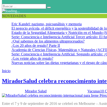
NOVEDADES
Eric Kandel: nazismo, psicoanálisis y memoria
El negocio avícola, el déficit energético y la sostenibilidad de 
Estado de la Seguridad Alimentaria y Nutrición en el Mundo (S
Serie: Consciencia e Inteligencia Artificial Tercer artículo: El fu
¿Qué sabemos de los alimentos ultraprocesados?
¿Los 20 años de regalo? Parte II
Academia de Ciencias Físicas, Matemáticas y Naturales (AC
Serie: Consciencia e Inteligencia Artificial. Segundo artículo: ¿
¿Los veinte años de regalo?
Nuevas noticias sobre las dietas vegetarianas y el riesgo de cán
Inicio
Reconocimiento internacional
MiradorSalud celebra reconocimiento inter
Publicado por:
Mirador Salud
Fecha:
4 octubre, 2016
En:
Vacunas
10 C
Entre el 7 y 9 de septiembre de 2016 se celebró en Melbourne – Austra