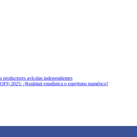
s afines y de la comunicación comprometidos con la promoción de una s
r los temas fundamentales de nuestra página: Salud y Vida (estilo de vi
los productores avícolas independientes
OFI) 2025: ¿Realidad estadística o espejismo numérico?
na vida saludable, como individuos y como sociedad, mediante la difusi