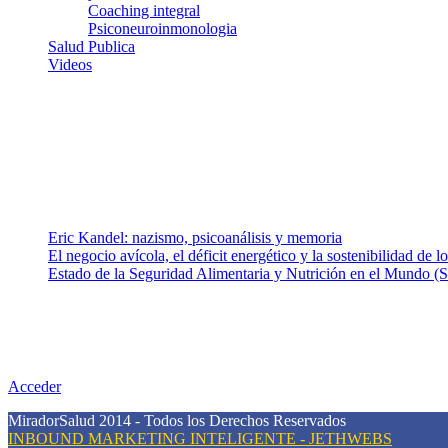
Coaching integral
Psiconeuroinmonologia
Salud Publica
Videos
¿Quiénes somos?
Somos un equipo de investigadores, profesionales de la salud y rama
colaboradores con ética, sentido crítico y responsabilidad para aborda
Entradas recientes
Eric Kandel: nazismo, psicoanálisis y memoria
El negocio avícola, el déficit energético y la sostenibilidad de 
Estado de la Seguridad Alimentaria y Nutrición en el Mundo (S
Nuestra misión
Nuestra misión primordial es estimular una actitud proactiva hacia u
conciencia sobre la prevención en salud.
Acceder
MiradorSalud 2014 - Todos los Derechos Reservados
INBOUND MARKETING INTELIGENTE - JETHWEBS