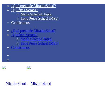
¿Qué pretende MiradorSalud?
¿Quiénes Somos?
María Soledad Tapia.
Irene Pérez Schael (MSc)
Contáctanos
¿Qué pretende MiradorSalud?
¿Quiénes Somos?
María Soledad Tapia.
Irene Pérez Schael (MSc)
Contáctanos