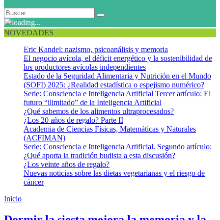
NOVEDADES
Eric Kandel: nazismo, psicoanálisis y memoria
El negocio avícola, el déficit energético y la sostenibilidad de
los productores avícolas independientes
Estado de la Seguridad Alimentaria y Nutrición en el Mundo
(SOFI) 2025: ¿Realidad estadística o espejismo numérico?
Serie: Consciencia e Inteligencia Artificial Tercer artículo: El
futuro “ilimitado” de la Inteligencia Artificial
¿Qué sabemos de los alimentos ultraprocesados?
¿Los 20 años de regalo? Parte II
Academia de Ciencias Físicas, Matemáticas y Naturales
(ACFIMAN)
Serie: Consciencia e Inteligencia Artificial. Segundo artículo:
¿Qué aporta la tradición budista a esta discusión?
¿Los veinte años de regalo?
Nuevas noticias sobre las dietas vegetarianas y el riesgo de
cáncer
Inicio
Recuerdos
Dormir la siesta mejora la memoria y la