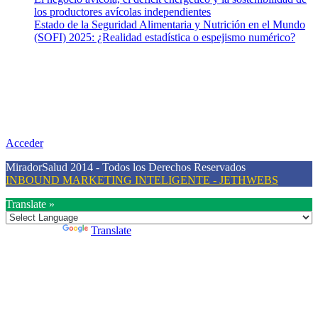
los productores avícolas independientes
Estado de la Seguridad Alimentaria y Nutrición en el Mundo
(SOFI) 2025: ¿Realidad estadística o espejismo numérico?
Nuestra misión
Nuestra misión primordial es estimular una actitud proactiva hacia
una vida saludable, como individuos y como sociedad, mediante la
difusión de información al día que promueva el desarrollo de una
mayor conciencia sobre la prevención en salud.
Acceder
MiradorSalud 2014 - Todos los Derechos Reservados
INBOUND MARKETING INTELIGENTE - JETHWEBS
Translate »
Powered by
Translate