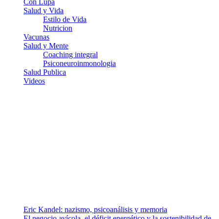
Con Lupa
Salud y Vida
Estilo de Vida
Nutricion
Vacunas
Salud y Mente
Coaching integral
Psiconeuroinmonologia
Salud Publica
Videos
¿Quiénes somos?
Somos un equipo de investigadores, profesionales de la salud y
ramas afines y de la comunicación comprometidos con la promoción
de una salud responsable. El sitio web MiradorSalud cuenta con un
equipo de colaboradores con ética, sentido crítico y responsabilidad
para abordar los temas fundamentales de nuestra página: Salud y
Vida (estilo de vida y nutrición), Vacunas, Salud Pública y Salud
Mental.
Entradas recientes
Eric Kandel: nazismo, psicoanálisis y memoria
El negocio avícola, el déficit energético y la sostenibilidad de