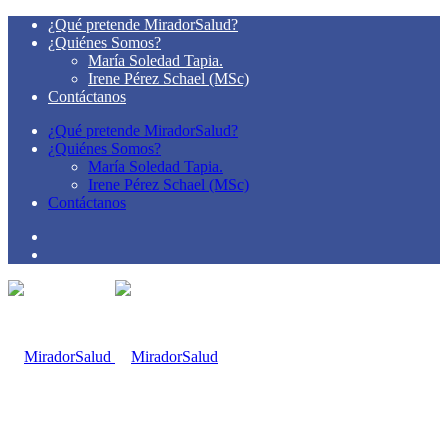
¿Qué pretende MiradorSalud?
¿Quiénes Somos?
María Soledad Tapia.
Irene Pérez Schael (MSc)
Contáctanos
¿Qué pretende MiradorSalud?
¿Quiénes Somos?
María Soledad Tapia.
Irene Pérez Schael (MSc)
Contáctanos