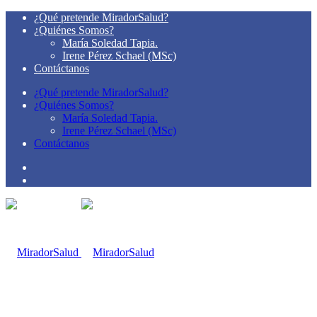
¿Qué pretende MiradorSalud?
¿Quiénes Somos?
María Soledad Tapia.
Irene Pérez Schael (MSc)
Contáctanos
¿Qué pretende MiradorSalud?
¿Quiénes Somos?
María Soledad Tapia.
Irene Pérez Schael (MSc)
Contáctanos