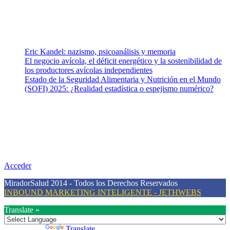
Vida (estilo de vida y nutrición), Vacunas, Salud Pública y Salud
Mental.
Entradas recientes
Eric Kandel: nazismo, psicoanálisis y memoria
El negocio avícola, el déficit energético y la sostenibilidad de
los productores avícolas independientes
Estado de la Seguridad Alimentaria y Nutrición en el Mundo
(SOFI) 2025: ¿Realidad estadística o espejismo numérico?
Nuestra misión
Nuestra misión primordial es estimular una actitud proactiva hacia
una vida saludable, como individuos y como sociedad, mediante la
difusión de información al día que promueva el desarrollo de una
mayor conciencia sobre la prevención en salud.
Acceder
MiradorSalud 2014 - Todos los Derechos Reservados
INBOUND MARKETING INTELIGENTE - JETHWEBS
Translate »
Powered by
Translate