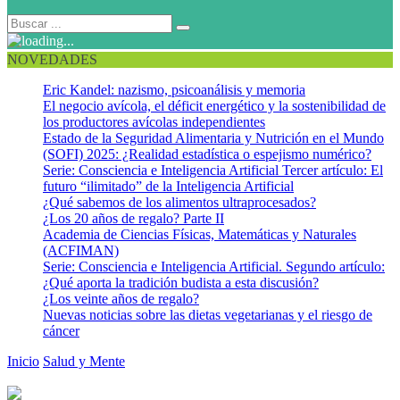
NOVEDADES
Eric Kandel: nazismo, psicoanálisis y memoria
El negocio avícola, el déficit energético y la sostenibilidad de
los productores avícolas independientes
Estado de la Seguridad Alimentaria y Nutrición en el Mundo
(SOFI) 2025: ¿Realidad estadística o espejismo numérico?
Serie: Consciencia e Inteligencia Artificial Tercer artículo: El
futuro “ilimitado” de la Inteligencia Artificial
¿Qué sabemos de los alimentos ultraprocesados?
¿Los 20 años de regalo? Parte II
Academia de Ciencias Físicas, Matemáticas y Naturales
(ACFIMAN)
Serie: Consciencia e Inteligencia Artificial. Segundo artículo:
¿Qué aporta la tradición budista a esta discusión?
¿Los veinte años de regalo?
Nuevas noticias sobre las dietas vegetarianas y el riesgo de
cáncer
Inicio
Salud y Mente
Dormir la siesta mejora la memoria y la
capacidad de aprendizaje de los bebés