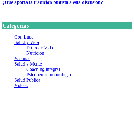
¿Qué aporta la tradición budista a esta discusión?
24 marzo, 2026
Categorias
Con Lupa
Salud y Vida
Estilo de Vida
Nutricion
Vacunas
Salud y Mente
Coaching integral
Psiconeuroinmonologia
Salud Publica
Videos
¿Quiénes somos?
Somos un equipo de investigadores, profesionales de la salud y
ramas afines y de la comunicación comprometidos con la promoción
de una salud responsable. El sitio web MiradorSalud cuenta con un
equipo de colaboradores con ética, sentido crítico y responsabilidad
para abordar los temas fundamentales de nuestra página: Salud y