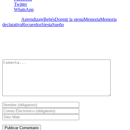
Twitter
WhatsApp
Etiquetas:
Aprendizaje
Bebés
Dormir la siesta
Memoria
Memoria
declarativa
Recuerdos
Siesta
Sueño
Deja un Comentario
Tu dirección de correo electrónico no será publicada.
Los campos
obligatorios están marcados con
*