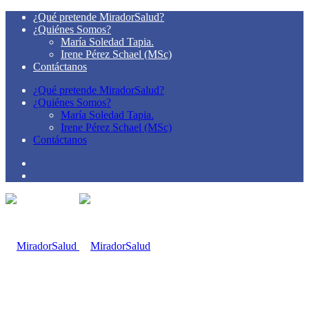
¿Qué pretende MiradorSalud?
¿Quiénes Somos?
María Soledad Tapia.
Irene Pérez Schael (MSc)
Contáctanos
¿Qué pretende MiradorSalud?
¿Quiénes Somos?
María Soledad Tapia.
Irene Pérez Schael (MSc)
Contáctanos