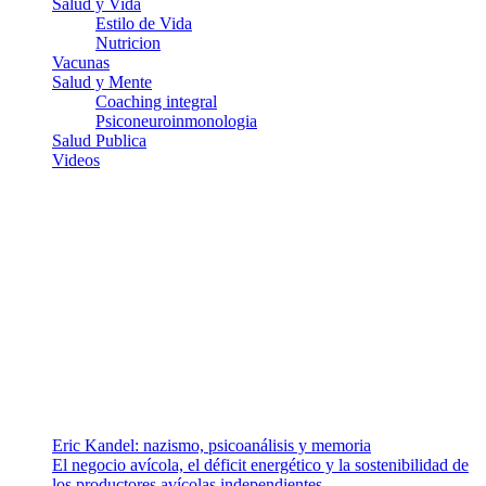
Salud y Vida
Estilo de Vida
Nutricion
Vacunas
Salud y Mente
Coaching integral
Psiconeuroinmonologia
Salud Publica
Videos
¿Quiénes somos?
Somos un equipo de investigadores, profesionales de la salud y
ramas afines y de la comunicación comprometidos con la promoción
de una salud responsable. El sitio web MiradorSalud cuenta con un
equipo de colaboradores con ética, sentido crítico y responsabilidad
para abordar los temas fundamentales de nuestra página: Salud y
Vida (estilo de vida y nutrición), Vacunas, Salud Pública y Salud
Mental.
Entradas recientes
Eric Kandel: nazismo, psicoanálisis y memoria
El negocio avícola, el déficit energético y la sostenibilidad de
los productores avícolas independientes