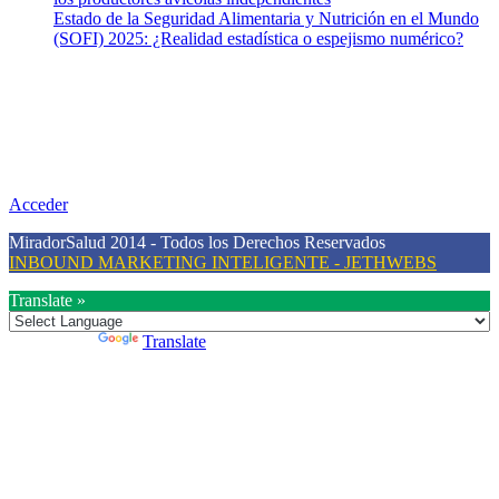
Estado de la Seguridad Alimentaria y Nutrición en el Mundo
(SOFI) 2025: ¿Realidad estadística o espejismo numérico?
Nuestra misión
Nuestra misión primordial es estimular una actitud proactiva hacia
una vida saludable, como individuos y como sociedad, mediante la
difusión de información al día que promueva el desarrollo de una
mayor conciencia sobre la prevención en salud.
Acceder
MiradorSalud 2014 - Todos los Derechos Reservados
INBOUND MARKETING INTELIGENTE - JETHWEBS
Translate »
Powered by
Translate