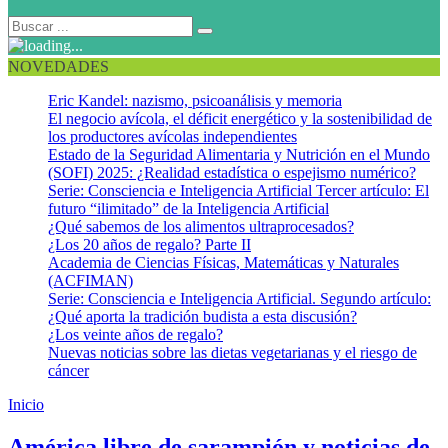
NOVEDADES
Eric Kandel: nazismo, psicoanálisis y memoria
El negocio avícola, el déficit energético y la sostenibilidad de
los productores avícolas independientes
Estado de la Seguridad Alimentaria y Nutrición en el Mundo
(SOFI) 2025: ¿Realidad estadística o espejismo numérico?
Serie: Consciencia e Inteligencia Artificial Tercer artículo: El
futuro “ilimitado” de la Inteligencia Artificial
¿Qué sabemos de los alimentos ultraprocesados?
¿Los 20 años de regalo? Parte II
Academia de Ciencias Físicas, Matemáticas y Naturales
(ACFIMAN)
Serie: Consciencia e Inteligencia Artificial. Segundo artículo:
¿Qué aporta la tradición budista a esta discusión?
¿Los veinte años de regalo?
Nuevas noticias sobre las dietas vegetarianas y el riesgo de
cáncer
Inicio
Reducción lesiones precancerosas genitales
América libre de sarampión y noticias de