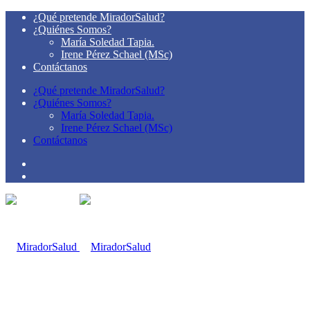
¿Qué pretende MiradorSalud?
¿Quiénes Somos?
María Soledad Tapia.
Irene Pérez Schael (MSc)
Contáctanos
¿Qué pretende MiradorSalud?
¿Quiénes Somos?
María Soledad Tapia.
Irene Pérez Schael (MSc)
Contáctanos