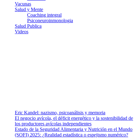
Vacunas
Salud y Mente
Coaching integral
Psiconeuroinmonologia
Salud Publica
Videos
¿Quiénes somos?
Somos un equipo de investigadores, profesionales de la salud y
ramas afines y de la comunicación comprometidos con la promoción
de una salud responsable. El sitio web MiradorSalud cuenta con un
equipo de colaboradores con ética, sentido crítico y responsabilidad
para abordar los temas fundamentales de nuestra página: Salud y
Vida (estilo de vida y nutrición), Vacunas, Salud Pública y Salud
Mental.
Entradas recientes
Eric Kandel: nazismo, psicoanálisis y memoria
El negocio avícola, el déficit energético y la sostenibilidad de
los productores avícolas independientes
Estado de la Seguridad Alimentaria y Nutrición en el Mundo
(SOFI) 2025: ¿Realidad estadística o espejismo numérico?