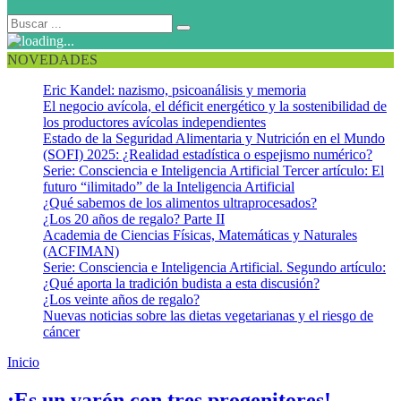
NOVEDADES
Eric Kandel: nazismo, psicoanálisis y memoria
El negocio avícola, el déficit energético y la sostenibilidad de
los productores avícolas independientes
Estado de la Seguridad Alimentaria y Nutrición en el Mundo
(SOFI) 2025: ¿Realidad estadística o espejismo numérico?
Serie: Consciencia e Inteligencia Artificial Tercer artículo: El
futuro “ilimitado” de la Inteligencia Artificial
¿Qué sabemos de los alimentos ultraprocesados?
¿Los 20 años de regalo? Parte II
Academia de Ciencias Físicas, Matemáticas y Naturales
(ACFIMAN)
Serie: Consciencia e Inteligencia Artificial. Segundo artículo:
¿Qué aporta la tradición budista a esta discusión?
¿Los veinte años de regalo?
Nuevas noticias sobre las dietas vegetarianas y el riesgo de
cáncer
Inicio
Reemplazo mitocondrial
¡Es un varón con tres progenitores!