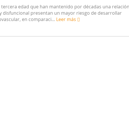
a tercera edad que han mantenido por décadas una relació
 vegetarianas y el riesgo de cáncer
a y disfuncional presentan un mayor riesgo de desarrollar
vascular, en comparaci...
Leer más