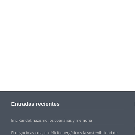
Entradas recientes
Eric Kandel: nazismo, psicoanálisis y memoria
El negocio avícola, el déficit energético y la sostenibilidad de