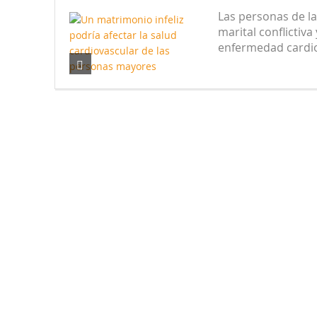
Las personas de l
Nuevas noticias sobre las dietas
marital conflictiv
enfermedad cardio