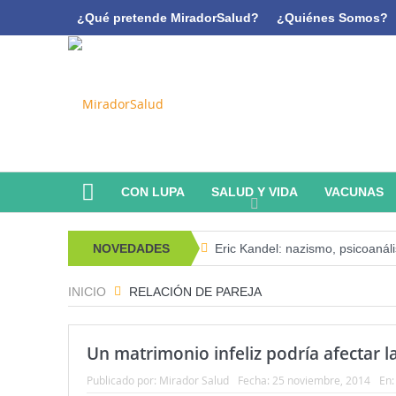
¿Qué pretende MiradorSalud?
¿Quiénes Somos?
CON LUPA
SALUD Y VIDA
VACUNAS
NOVEDADES
Eric Kandel: nazismo, psicoanál
Estado de la Seguridad Alimenta
INICIO
RELACIÓN DE PAREJA
Serie: Consciencia e Inteligencia Ar
Un matrimonio infeliz podría afectar 
¿Los 20 años de regalo? Parte I
Publicado por:
Mirador Salud
Fecha:
25 noviembre, 2014
En
Serie: Consciencia e Inteligencia