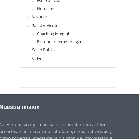
Estilo de Vida
Nutricion
Vacunas
Salud y Mente
Coaching integral
Psiconeuroinmonologia
Salud Publica
Videos
Nuestra misión
Nuestra misión primordial es estimular una actitud
proactiva hacia una vida saludable, como individuos y
como sociedad, mediante la difusión de información al