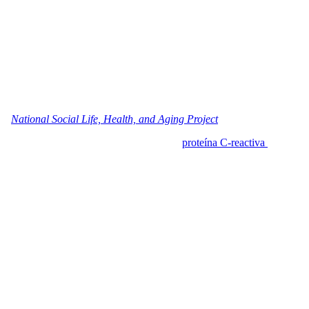
 desarrollar enfermedad cardiovascular, en comparación con aquellas
stituto Nacional del Envejecimiento, un brazo de los Institutos
 los datos que suministraron durante cinco años, a través de encuestas,
o (
National Social Life, Health, and Aging Project
).
nsión arterial, frecuencia cardíaca rápida,
proteína C-reactiva
y
cular, y si esta correlación variaba con el género y la edad de los
odía ser muy demandante, exigente o crítico, eran más propensas a
 que “algunas personas realmente se aman y disfrutan de momentos de