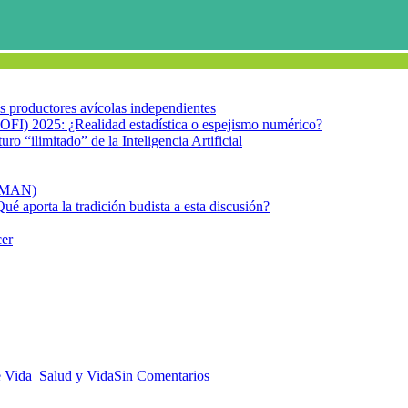
los productores avícolas independientes
OFI) 2025: ¿Realidad estadística o espejismo numérico?
turo “ilimitado” de la Inteligencia Artificial
FIMAN)
Qué aporta la tradición budista a esta discusión?
cer
ar la salud cardiovascular de las personas mayores
ectar la salud cardiovascular de 
e Vida
,
Salud y Vida
Sin Comentarios