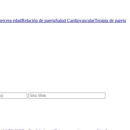
 tercera edad
Relación de pareja
Salud Cardiovascular
Terapia de pareja
gatorios están marcados con
*