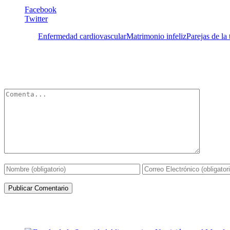
Facebook
Twitter
Etiquetas:
Enfermedad cardiovascular
Matrimonio infeliz
Parejas de la
Deja un Comentario
Tu dirección de correo electrónico no será publicada.
Los campos obli
Artículos de la misma categoría