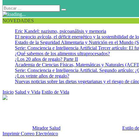
NOVEDADES
Eric Kandel: nazismo, psicoanálisis y memoria
El negocio avícola, el déficit energético y la sostenibilidad de 
Estado de la Seguridad Alimentaria y Nutrición en el Mundo (S
Serie: Consciencia e Inteligencia Artificial Tercer artículo: El fu
¿Qué sabemos de los alimentos ultraprocesados?
¿Los 20 años de regalo? Parte II
Academia de Ciencias Físicas, Matemáticas y Naturales (AC
Serie: Consciencia e Inteligencia Artificial. Segundo artículo: ¿
¿Los veinte años de regalo?
Nuevas noticias sobre las dietas vegetarianas y el riesgo de cán
Inicio
Salud y Vida
Estilo de Vida
Un matrimonio infeliz podría afect
Un matrimonio infeliz podría af
Publicado por:
Mirador Salud
Fecha:
25 noviembre, 2014
En:
Estilo d
Imprimir
Correo Electrónico