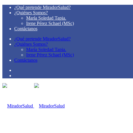
¿Qué pretende MiradorSalud?
¿Quiénes Somos?
María Soledad Tapia.
Irene Pérez Schael (MSc)
Contáctanos
¿Qué pretende MiradorSalud?
¿Quiénes Somos?
María Soledad Tapia.
Irene Pérez Schael (MSc)
Contáctanos