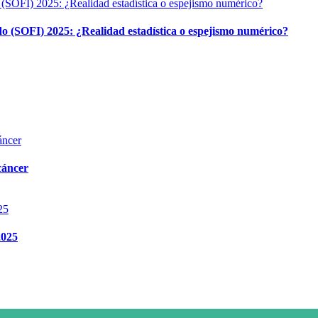
o (SOFI) 2025: ¿Realidad estadística o espejismo numérico?
 cáncer
2025