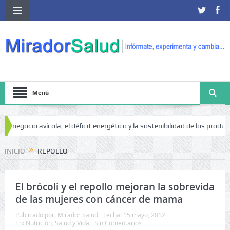
Menú
l negocio avícola, el déficit energético y la sostenibilidad de los product
INICIO
REPOLLO
El brócoli y el repollo mejoran la sobrevida
de las mujeres con cáncer de mama
Publicado por:
Mirador Salud
Fecha:
15 mayo, 2012
En:
Nutrición
,
Salud y Vida
Sin Comentarios