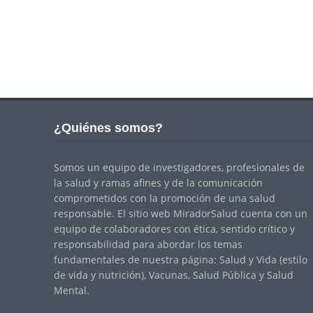
¿Quiénes somos?
Somos un equipo de investigadores, profesionales de
la salud y ramas afines y de la comunicación
comprometidos con la promoción de una salud
responsable. El sitio web MiradorSalud cuenta con un
equipo de colaboradores con ética, sentido crítico y
responsabilidad para abordar los temas
fundamentales de nuestra página: Salud y Vida (estilo
de vida y nutrición), Vacunas, Salud Pública y Salud
Mental.