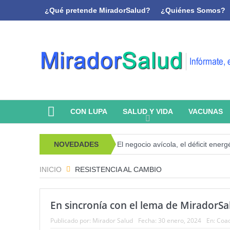
¿Qué pretende MiradorSalud?
¿Quiénes Somos?
CON LUPA
SALUD Y VIDA
VACUNAS
 psicoanálisis y memoria
NOVEDADES
El negocio avícola, el déficit energético y
INICIO
RESISTENCIA AL CAMBIO
En sincronía con el lema de MiradorSa
Publicado por:
Mirador Salud
Fecha:
30 enero, 2024
En:
Coac