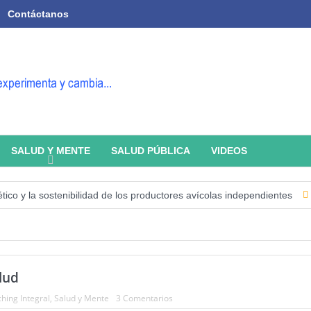
Contáctanos
SALUD Y MENTE
SALUD PÚBLICA
VIDEOS
 la sostenibilidad de los productores avícolas independientes
Estado
lud
hing Integral
,
Salud y Mente
3 Comentarios