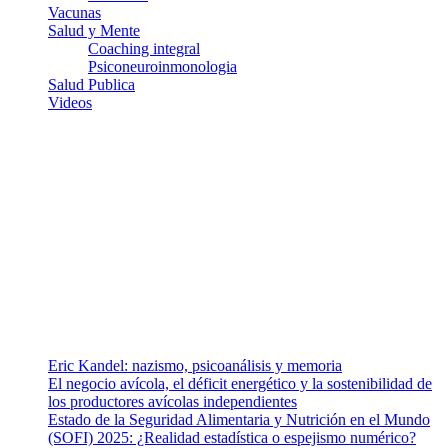
Vacunas
Salud y Mente
Coaching integral
Psiconeuroinmonologia
Salud Publica
Videos
¿Quiénes somos?
Somos un equipo de investigadores, profesionales de la salud y
ramas afines y de la comunicación comprometidos con la promoción
de una salud responsable. El sitio web MiradorSalud cuenta con un
equipo de colaboradores con ética, sentido crítico y responsabilidad
para abordar los temas fundamentales de nuestra página: Salud y
Vida (estilo de vida y nutrición), Vacunas, Salud Pública y Salud
Mental.
Entradas recientes
Eric Kandel: nazismo, psicoanálisis y memoria
El negocio avícola, el déficit energético y la sostenibilidad de
los productores avícolas independientes
Estado de la Seguridad Alimentaria y Nutrición en el Mundo
(SOFI) 2025: ¿Realidad estadística o espejismo numérico?