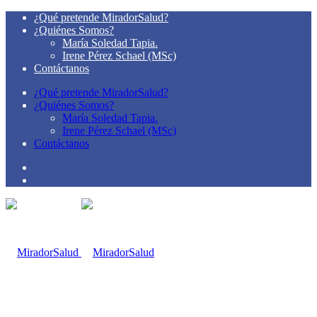
¿Qué pretende MiradorSalud?
¿Quiénes Somos?
María Soledad Tapia.
Irene Pérez Schael (MSc)
Contáctanos
¿Qué pretende MiradorSalud?
¿Quiénes Somos?
María Soledad Tapia.
Irene Pérez Schael (MSc)
Contáctanos