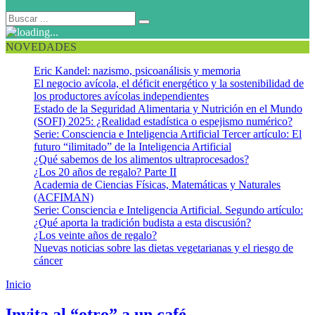
NOVEDADES
Eric Kandel: nazismo, psicoanálisis y memoria
El negocio avícola, el déficit energético y la sostenibilidad de
los productores avícolas independientes
Estado de la Seguridad Alimentaria y Nutrición en el Mundo
(SOFI) 2025: ¿Realidad estadística o espejismo numérico?
Serie: Consciencia e Inteligencia Artificial Tercer artículo: El
futuro “ilimitado” de la Inteligencia Artificial
¿Qué sabemos de los alimentos ultraprocesados?
¿Los 20 años de regalo? Parte II
Academia de Ciencias Físicas, Matemáticas y Naturales
(ACFIMAN)
Serie: Consciencia e Inteligencia Artificial. Segundo artículo:
¿Qué aporta la tradición budista a esta discusión?
¿Los veinte años de regalo?
Nuevas noticias sobre las dietas vegetarianas y el riesgo de
cáncer
Inicio
Resolución de conflictos
Invita al “otro” a un café