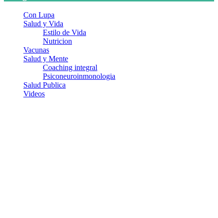
Con Lupa
Salud y Vida
Estilo de Vida
Nutricion
Vacunas
Salud y Mente
Coaching integral
Psiconeuroinmonologia
Salud Publica
Videos
¿Quiénes somos?
Somos un equipo de investigadores, profesionales de la salud y
ramas afines y de la comunicación comprometidos con la promoción
de una salud responsable. El sitio web MiradorSalud cuenta con un
equipo de colaboradores con ética, sentido crítico y responsabilidad
para abordar los temas fundamentales de nuestra página: Salud y
Vida (estilo de vida y nutrición), Vacunas, Salud Pública y Salud
Mental.
Entradas recientes