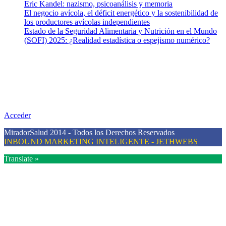
Eric Kandel: nazismo, psicoanálisis y memoria
El negocio avícola, el déficit energético y la sostenibilidad de
los productores avícolas independientes
Estado de la Seguridad Alimentaria y Nutrición en el Mundo
(SOFI) 2025: ¿Realidad estadística o espejismo numérico?
Nuestra misión
Nuestra misión primordial es estimular una actitud proactiva hacia
una vida saludable, como individuos y como sociedad, mediante la
difusión de información al día que promueva el desarrollo de una
mayor conciencia sobre la prevención en salud.
Acceder
MiradorSalud 2014 - Todos los Derechos Reservados
INBOUND MARKETING INTELIGENTE - JETHWEBS
Translate »