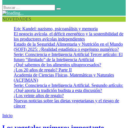
NOVEDADES
Eric Kandel: nazismo, psicoanálisis y memoria
El negocio avícola, el déficit energético y la sostenibilidad de
los productores avícolas independientes
Estado de la Seguridad Alimentaria y Nutrición en el Mundo
(SOFI) 2025: ¿Realidad estadística o espejismo numérico?
Serie: Consciencia e Inteligencia Artificial Tercer artículo: El
futuro “ilimitado” de la Inteligencia Artificial
¿Qué sabemos de los alimentos ultraprocesados?
¿Los 20 años de regalo? Parte II
Academia de Ciencias Físicas, Matemáticas y Naturales
(ACFIMAN)
Serie: Consciencia e Inteligencia Artificial. Segundo artículo:
¿Qué aporta la tradición budista a esta discusión?
¿Los veinte años de regalo?
Nuevas noticias sobre las dietas vegetarianas y el riesgo de
cáncer
Inicio
Responsive feeding
Los vegetales primero: importante