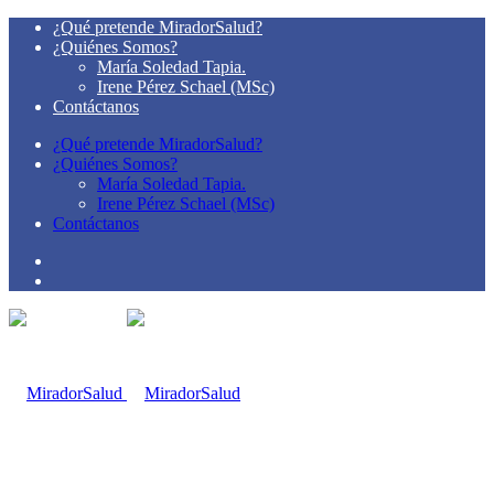
¿Qué pretende MiradorSalud?
¿Quiénes Somos?
María Soledad Tapia.
Irene Pérez Schael (MSc)
Contáctanos
¿Qué pretende MiradorSalud?
¿Quiénes Somos?
María Soledad Tapia.
Irene Pérez Schael (MSc)
Contáctanos