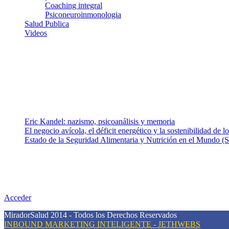
Coaching integral
Psiconeuroinmonologia
Salud Publica
Videos
¿Quiénes somos?
Somos un equipo de investigadores, profesionales de la salud y rama
colaboradores con ética, sentido crítico y responsabilidad para aborda
Entradas recientes
Eric Kandel: nazismo, psicoanálisis y memoria
El negocio avícola, el déficit energético y la sostenibilidad de 
Estado de la Seguridad Alimentaria y Nutrición en el Mundo (S
Nuestra misión
Nuestra misión primordial es estimular una actitud proactiva hacia u
conciencia sobre la prevención en salud.
Acceder
MiradorSalud 2014 - Todos los Derechos Reservados
INBOUND MARKETING INTELIGENTE - JETHWEBS