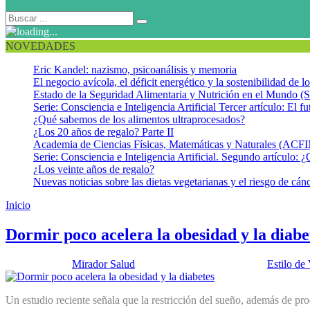
NOVEDADES
Eric Kandel: nazismo, psicoanálisis y memoria
El negocio avícola, el déficit energético y la sostenibilidad de 
Estado de la Seguridad Alimentaria y Nutrición en el Mundo (S
Serie: Consciencia e Inteligencia Artificial Tercer artículo: El fu
¿Qué sabemos de los alimentos ultraprocesados?
¿Los 20 años de regalo? Parte II
Academia de Ciencias Físicas, Matemáticas y Naturales (AC
Serie: Consciencia e Inteligencia Artificial. Segundo artículo: ¿
¿Los veinte años de regalo?
Nuevas noticias sobre las dietas vegetarianas y el riesgo de cán
Inicio
Restricción de sueño
Dormir poco acelera la obesidad y la diabe
Publicado por:
Mirador Salud
Fecha:
6 noviembre, 2012
En:
Estilo de
Un estudio reciente señala que la restricción del sueño, además de prod