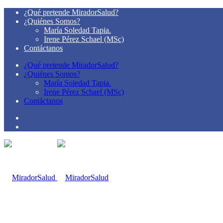
¿Qué pretende MiradorSalud?
¿Quiénes Somos?
María Soledad Tapia.
Irene Pérez Schael (MSc)
Contáctanos
¿Qué pretende MiradorSalud?
¿Quiénes Somos?
María Soledad Tapia.
Irene Pérez Schael (MSc)
Contáctanos