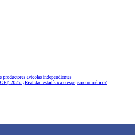
s afines y de la comunicación comprometidos con la promoción de una s
r los temas fundamentales de nuestra página: Salud y Vida (estilo de vi
los productores avícolas independientes
OFI) 2025: ¿Realidad estadística o espejismo numérico?
na vida saludable, como individuos y como sociedad, mediante la difusi