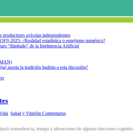
los productores avícolas independientes
OFI) 2025: ¿Realidad estadística o espejismo numérico?
turo “ilimitado” de la Inteligencia Artificial
FIMAN)
Qué aporta la tradición budista a esta discusión?
cer
tes
 Vida
,
Salud y Vida
Sin Comentarios
ucir somnolencia, letargo y alteraciones de algunas funciones cognitivas