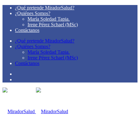
¿Qué pretende MiradorSalud?
¿Quiénes Somos?
María Soledad Tapia.
Irene Pérez Schael (MSc)
Contáctanos
¿Qué pretende MiradorSalud?
¿Quiénes Somos?
María Soledad Tapia.
Irene Pérez Schael (MSc)
Contáctanos