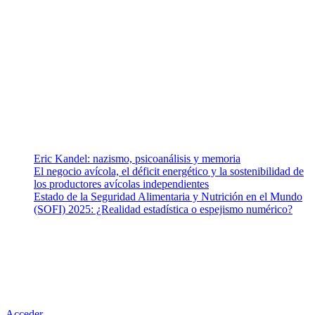
¿Quiénes somos?
Somos un equipo de investigadores, profesionales de la salud y
ramas afines y de la comunicación comprometidos con la promoción
de una salud responsable. El sitio web MiradorSalud cuenta con un
equipo de colaboradores con ética, sentido crítico y responsabilidad
para abordar los temas fundamentales de nuestra página: Salud y
Vida (estilo de vida y nutrición), Vacunas, Salud Pública y Salud
Mental.
Entradas recientes
Eric Kandel: nazismo, psicoanálisis y memoria
El negocio avícola, el déficit energético y la sostenibilidad de
los productores avícolas independientes
Estado de la Seguridad Alimentaria y Nutrición en el Mundo
(SOFI) 2025: ¿Realidad estadística o espejismo numérico?
Nuestra misión
Nuestra misión primordial es estimular una actitud proactiva hacia
una vida saludable, como individuos y como sociedad, mediante la
difusión de información al día que promueva el desarrollo de una
mayor conciencia sobre la prevención en salud.
Acceder