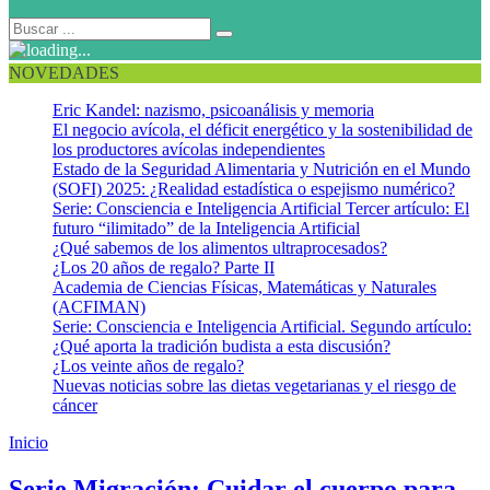
NOVEDADES
Eric Kandel: nazismo, psicoanálisis y memoria
El negocio avícola, el déficit energético y la sostenibilidad de
los productores avícolas independientes
Estado de la Seguridad Alimentaria y Nutrición en el Mundo
(SOFI) 2025: ¿Realidad estadística o espejismo numérico?
Serie: Consciencia e Inteligencia Artificial Tercer artículo: El
futuro “ilimitado” de la Inteligencia Artificial
¿Qué sabemos de los alimentos ultraprocesados?
¿Los 20 años de regalo? Parte II
Academia de Ciencias Físicas, Matemáticas y Naturales
(ACFIMAN)
Serie: Consciencia e Inteligencia Artificial. Segundo artículo:
¿Qué aporta la tradición budista a esta discusión?
¿Los veinte años de regalo?
Nuevas noticias sobre las dietas vegetarianas y el riesgo de
cáncer
Inicio
Retos
Serie Migración: Cuidar el cuerpo para