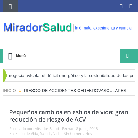
Menú
l negocio avícola, el déficit energético y la sostenibilidad de los prod
riesgo de cáncer
INICIO
RIESGO DE ACCIDENTES CEREBROVASCULARES
Pequeños cambios en estilos de vida: gran
reducción de riesgo de ACV
Publicado por:
Mirador Salud
Fecha:
18 junio, 2013
En:
Estilo de Vida
,
Salud y Vida
Sin Comentarios