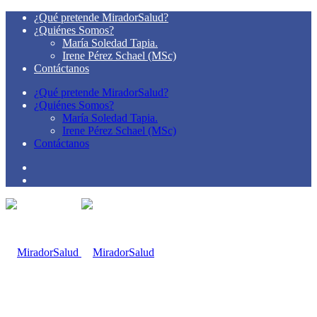
¿Qué pretende MiradorSalud?
¿Quiénes Somos?
María Soledad Tapia.
Irene Pérez Schael (MSc)
Contáctanos
¿Qué pretende MiradorSalud?
¿Quiénes Somos?
María Soledad Tapia.
Irene Pérez Schael (MSc)
Contáctanos