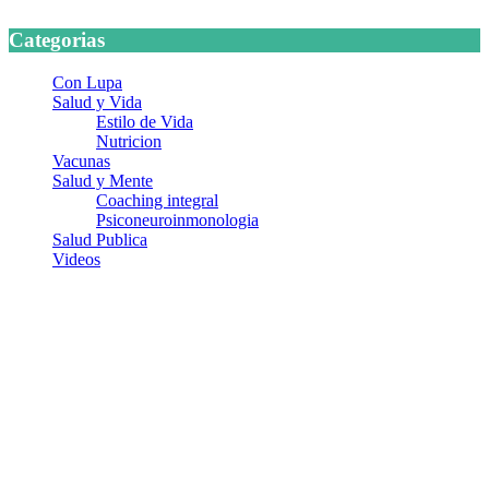
Categorias
Con Lupa
Salud y Vida
Estilo de Vida
Nutricion
Vacunas
Salud y Mente
Coaching integral
Psiconeuroinmonologia
Salud Publica
Videos
¿Quiénes somos?
Somos un equipo de investigadores, profesionales de la salud y
ramas afines y de la comunicación comprometidos con la promoción
de una salud responsable. El sitio web MiradorSalud cuenta con un
equipo de colaboradores con ética, sentido crítico y responsabilidad
para abordar los temas fundamentales de nuestra página: Salud y
Vida (estilo de vida y nutrición), Vacunas, Salud Pública y Salud
Mental.