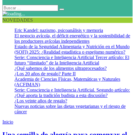
NOVEDADES
Eric Kandel: nazismo, psicoanálisis y memoria
El negocio avícola, el déficit energético y la sostenibilidad de
los productores avícolas independientes
Estado de la Seguridad Alimentaria y Nutrición en el Mundo
(SOFI) 2025: ¿Realidad estadística o espejismo numérico?
Serie: Consciencia e Inteligencia Artificial Tercer artículo: El
futuro “ilimitado” de la Inteligencia Artificial
¿Qué sabemos de los alimentos ultraprocesados?
¿Los 20 años de regalo? Parte II
Academia de Ciencias Físicas, Matemáticas y Naturales
(ACFIMAN)
Serie: Consciencia e Inteligencia Artificial. Segundo artículo:
¿Qué aporta la tradición budista a esta discusión?
¿Los veinte años de regalo?
Nuevas noticias sobre las dietas vegetarianas y el riesgo de
cáncer
Inicio
Ritual 2025
Una semilla de alegría para comenzar el