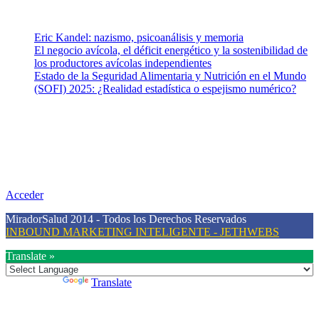
Entradas recientes
Eric Kandel: nazismo, psicoanálisis y memoria
El negocio avícola, el déficit energético y la sostenibilidad de
los productores avícolas independientes
Estado de la Seguridad Alimentaria y Nutrición en el Mundo
(SOFI) 2025: ¿Realidad estadística o espejismo numérico?
Nuestra misión
Nuestra misión primordial es estimular una actitud proactiva hacia
una vida saludable, como individuos y como sociedad, mediante la
difusión de información al día que promueva el desarrollo de una
mayor conciencia sobre la prevención en salud.
Acceder
MiradorSalud 2014 - Todos los Derechos Reservados
INBOUND MARKETING INTELIGENTE - JETHWEBS
Translate »
Powered by
Translate