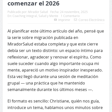
comenzar el 2026
Publicado por:
Mirador Salud
Fecha:
24 noviembre, 2025
En:
Coaching Integral
,
Salud y Mente
1 Comentario
Imprimir
Correo Electrónico
Al planificar este último artículo del año, pensé que
la serie sobre migración publicada en
MiradorSalud estaba completa y que este cierre
debía ser un texto distinto: un espacio íntimo para
reflexionar, agradecer y renovar el espíritu. Como
suele suceder cuando algo importante ocupa mi
mente, apareció un motivo inspirador inesperado.
Esta vez llegó durante una sesión de meditación
grupal — una práctica que he mantenido
semanalmente durante los últimos meses —.
El formato es sencillo: Christiane, quién nos guía,
introduce un tema, hablamos unos minutos sobre