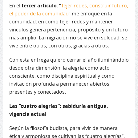
En el
tercer artículo
, “
Tejer redes, construir futuro,
el poder de la comunidad
” me enfoqué en la
comunidad: en cómo tejer redes y mantener
vínculos genera pertenencia, propósito y un futuro
más amplio. La migración no se vive en soledad; se
vive entre otros, con otros, gracias a otros.
Con esta entrega quiero cerrar el año iluminándolo
desde otra dimensión: la alegría como acto
consciente, como disciplina espiritual y como
invitación profunda a permanecer abiertos,
presentes y conectados.
Las “cuatro alegrías”: sabiduría antigua,
vigencia actual
Según la filosofía budista, para vivir de manera
ética y armoniosa se cultivan las “cuatro alegrías”,