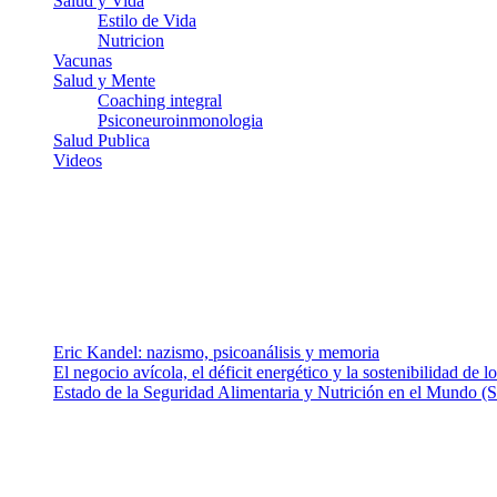
Salud y Vida
Estilo de Vida
Nutricion
Vacunas
Salud y Mente
Coaching integral
Psiconeuroinmonologia
Salud Publica
Videos
¿Quiénes somos?
Somos un equipo de investigadores, profesionales de la salud y rama
colaboradores con ética, sentido crítico y responsabilidad para aborda
Entradas recientes
Eric Kandel: nazismo, psicoanálisis y memoria
El negocio avícola, el déficit energético y la sostenibilidad de 
Estado de la Seguridad Alimentaria y Nutrición en el Mundo (S
Nuestra misión
Nuestra misión primordial es estimular una actitud proactiva hacia u