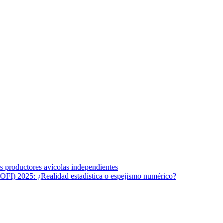
s afines y de la comunicación comprometidos con la promoción de una s
r los temas fundamentales de nuestra página: Salud y Vida (estilo de vi
los productores avícolas independientes
OFI) 2025: ¿Realidad estadística o espejismo numérico?
na vida saludable, como individuos y como sociedad, mediante la difusi