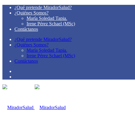
¿Qué pretende MiradorSalud?
¿Quiénes Somos?
María Soledad Tapia.
Irene Pérez Schael (MSc)
Contáctanos
¿Qué pretende MiradorSalud?
¿Quiénes Somos?
María Soledad Tapia.
Irene Pérez Schael (MSc)
Contáctanos