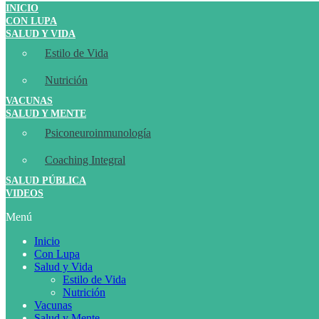
INICIO
CON LUPA
SALUD Y VIDA
Estilo de Vida
Nutrición
VACUNAS
SALUD Y MENTE
Psiconeuroinmunología
Coaching Integral
SALUD PÚBLICA
VIDEOS
Menú
Inicio
Con Lupa
Salud y Vida
Estilo de Vida
Nutrición
Vacunas
Salud y Mente