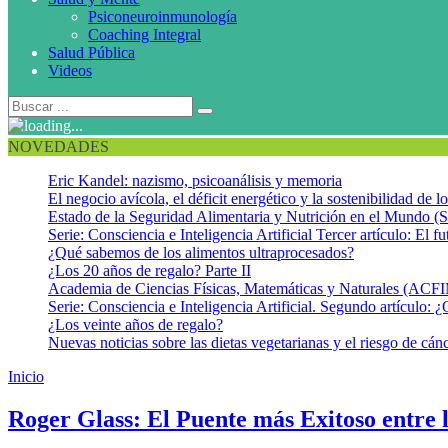
Psiconeuroinmunología
Coaching Integral
Salud Pública
Videos
NOVEDADES
Eric Kandel: nazismo, psicoanálisis y memoria
El negocio avícola, el déficit energético y la sostenibilidad de 
Estado de la Seguridad Alimentaria y Nutrición en el Mundo (S
Serie: Consciencia e Inteligencia Artificial Tercer artículo: El fu
¿Qué sabemos de los alimentos ultraprocesados?
¿Los 20 años de regalo? Parte II
Academia de Ciencias Físicas, Matemáticas y Naturales (AC
Serie: Consciencia e Inteligencia Artificial. Segundo artículo: ¿
¿Los veinte años de regalo?
Nuevas noticias sobre las dietas vegetarianas y el riesgo de cán
Inicio
Roger Glass
Roger Glass: El Puente más Exitoso entre l