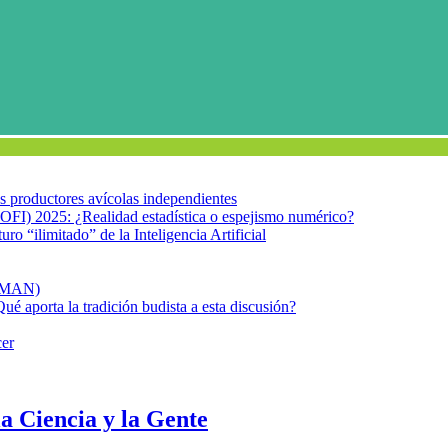
los productores avícolas independientes
OFI) 2025: ¿Realidad estadística o espejismo numérico?
turo “ilimitado” de la Inteligencia Artificial
FIMAN)
Qué aporta la tradición budista a esta discusión?
cer
a Ciencia y la Gente