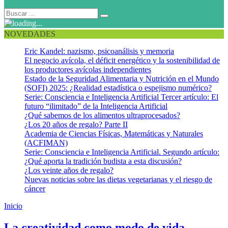
NOVEDADES
Eric Kandel: nazismo, psicoanálisis y memoria
El negocio avícola, el déficit energético y la sostenibilidad de
los productores avícolas independientes
Estado de la Seguridad Alimentaria y Nutrición en el Mundo
(SOFI) 2025: ¿Realidad estadística o espejismo numérico?
Serie: Consciencia e Inteligencia Artificial Tercer artículo: El
futuro “ilimitado” de la Inteligencia Artificial
¿Qué sabemos de los alimentos ultraprocesados?
¿Los 20 años de regalo? Parte II
Academia de Ciencias Físicas, Matemáticas y Naturales
(ACFIMAN)
Serie: Consciencia e Inteligencia Artificial. Segundo artículo:
¿Qué aporta la tradición budista a esta discusión?
¿Los veinte años de regalo?
Nuevas noticias sobre las dietas vegetarianas y el riesgo de
cáncer
Inicio
Rutinas
La creatividad como modo de vida