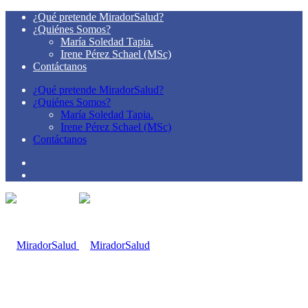
¿Qué pretende MiradorSalud?
¿Quiénes Somos?
María Soledad Tapia.
Irene Pérez Schael (MSc)
Contáctanos
¿Qué pretende MiradorSalud?
¿Quiénes Somos?
María Soledad Tapia.
Irene Pérez Schael (MSc)
Contáctanos