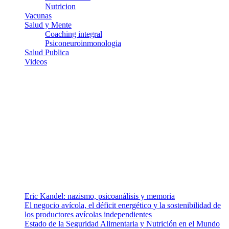
Nutricion
Vacunas
Salud y Mente
Coaching integral
Psiconeuroinmonologia
Salud Publica
Videos
¿Quiénes somos?
Somos un equipo de investigadores, profesionales de la salud y
ramas afines y de la comunicación comprometidos con la promoción
de una salud responsable. El sitio web MiradorSalud cuenta con un
equipo de colaboradores con ética, sentido crítico y responsabilidad
para abordar los temas fundamentales de nuestra página: Salud y
Vida (estilo de vida y nutrición), Vacunas, Salud Pública y Salud
Mental.
Entradas recientes
Eric Kandel: nazismo, psicoanálisis y memoria
El negocio avícola, el déficit energético y la sostenibilidad de
los productores avícolas independientes
Estado de la Seguridad Alimentaria y Nutrición en el Mundo