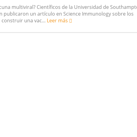
cuna multiviral? Científicos de la Universidad de Southamp
vegetarianas y el riesgo de cáncer
én publicaron un artículo en Science Immunology sobre los
construir una vac...
Leer más