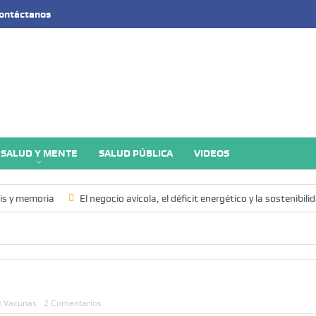
ontáctanos
SALUD Y MENTE
SALUD PÚBLICA
VIDEOS
sis y memoria
El negocio avícola, el déficit energético y la sostenibi
ia y Nutrición en el Mundo (SOFI) 2025: ¿Realidad estadística o espejis
tificial Tercer artículo: El futuro “ilimitado” de la Inteligencia Artificial
Academia de Ciencias Físicas, Matemáticas y Naturales (ACFIMAN)
:
Vacunas
2 Comentarios
Artificial. Segundo artículo: ¿Qué aporta la tradición budista a esta discu