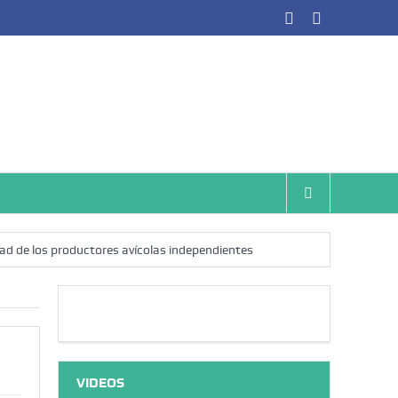
lidad de los productores avícolas independientes
mo numérico?
¿Qué sabemos de los alimentos ultraprocesados?
VIDEOS
sión?
¿Los veinte años de regalo?