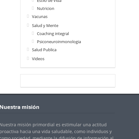
Estilo de Vida
Nutricion
Vacunas
Salud y Mente
Coaching integral
Psiconeuroinmonologia
Salud Publica
Videos
Nuestra misión
Nuestra misión primordial es estimular una actitud
proactiva hacia una vida saludable, como individuos y
como sociedad, mediante la difusión de información al