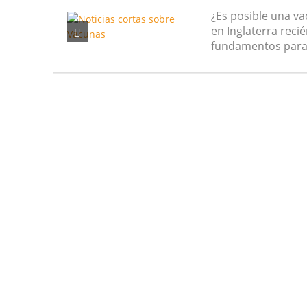
¿Es posible una va
Nuevas noticias sobre las dietas 
en Inglaterra reci
fundamentos para 