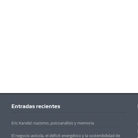
Entradas recientes
Eric Kandel: nazismo, psicoanálisis y memoria
El negocio avícola, el déficit energético y la sostenibilidad de