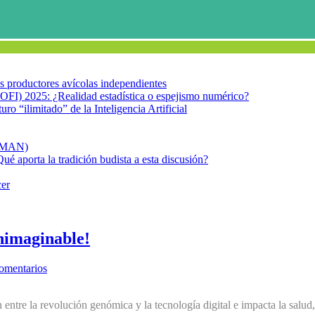
los productores avícolas independientes
OFI) 2025: ¿Realidad estadística o espejismo numérico?
turo “ilimitado” de la Inteligencia Artificial
FIMAN)
Qué aporta la tradición budista a esta discusión?
cer
inimaginable!
omentarios
entre la revolución genómica y la tecnología digital e impacta la salud, 