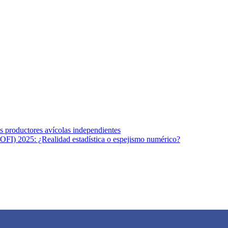
s afines y de la comunicación comprometidos con la promoción de una s
r los temas fundamentales de nuestra página: Salud y Vida (estilo de vi
los productores avícolas independientes
OFI) 2025: ¿Realidad estadística o espejismo numérico?
na vida saludable, como individuos y como sociedad, mediante la difusi