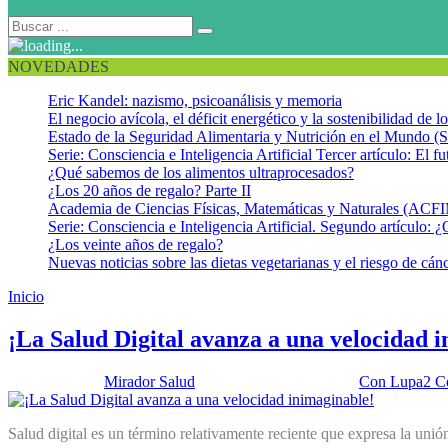
NOVEDADES
Eric Kandel: nazismo, psicoanálisis y memoria
El negocio avícola, el déficit energético y la sostenibilidad de 
Estado de la Seguridad Alimentaria y Nutrición en el Mundo (S
Serie: Consciencia e Inteligencia Artificial Tercer artículo: El fu
¿Qué sabemos de los alimentos ultraprocesados?
¿Los 20 años de regalo? Parte II
Academia de Ciencias Físicas, Matemáticas y Naturales (AC
Serie: Consciencia e Inteligencia Artificial. Segundo artículo: ¿
¿Los veinte años de regalo?
Nuevas noticias sobre las dietas vegetarianas y el riesgo de cán
Inicio
Salud electrónica
¡La Salud Digital avanza a una velocidad 
Publicado por:
Mirador Salud
Fecha:
28 junio, 2016
En:
Con Lupa
2 C
Salud digital es un término relativamente reciente que expresa la unión 