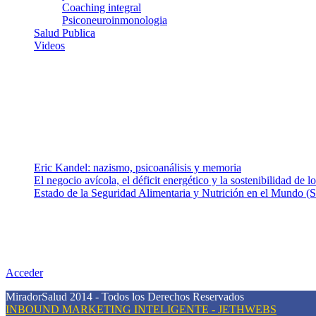
Coaching integral
Psiconeuroinmonologia
Salud Publica
Videos
¿Quiénes somos?
Somos un equipo de investigadores, profesionales de la salud y rama
colaboradores con ética, sentido crítico y responsabilidad para aborda
Entradas recientes
Eric Kandel: nazismo, psicoanálisis y memoria
El negocio avícola, el déficit energético y la sostenibilidad de 
Estado de la Seguridad Alimentaria y Nutrición en el Mundo (S
Nuestra misión
Nuestra misión primordial es estimular una actitud proactiva hacia u
conciencia sobre la prevención en salud.
Acceder
MiradorSalud 2014 - Todos los Derechos Reservados
INBOUND MARKETING INTELIGENTE - JETHWEBS