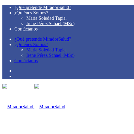
¿Qué pretende MiradorSalud?
¿Quiénes Somos?
María Soledad Tapia.
Irene Pérez Schael (MSc)
Contáctanos
¿Qué pretende MiradorSalud?
¿Quiénes Somos?
María Soledad Tapia.
Irene Pérez Schael (MSc)
Contáctanos