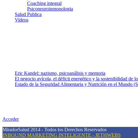
Coaching integral
Psiconeuroinmonologia
Salud Publica
Videos
¿Quiénes somos?
Somos un equipo de investigadores, profesionales de la salud y rama
colaboradores con ética, sentido crítico y responsabilidad para aborda
Entradas recientes
Eric Kandel: nazismo, psicoanálisis y memoria
El negocio avícola, el déficit energético y la sostenibilidad de 
Estado de la Seguridad Alimentaria y Nutrición en el Mundo (S
Nuestra misión
Nuestra misión primordial es estimular una actitud proactiva hacia u
conciencia sobre la prevención en salud.
Acceder
MiradorSalud 2014 - Todos los Derechos Reservados
INBOUND MARKETING INTELIGENTE - JETHWEBS