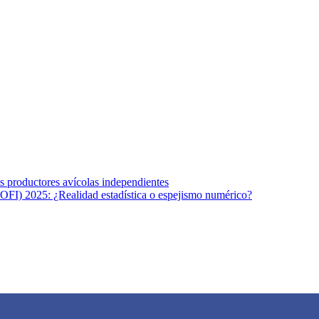
s afines y de la comunicación comprometidos con la promoción de una s
r los temas fundamentales de nuestra página: Salud y Vida (estilo de vi
los productores avícolas independientes
OFI) 2025: ¿Realidad estadística o espejismo numérico?
na vida saludable, como individuos y como sociedad, mediante la difusi