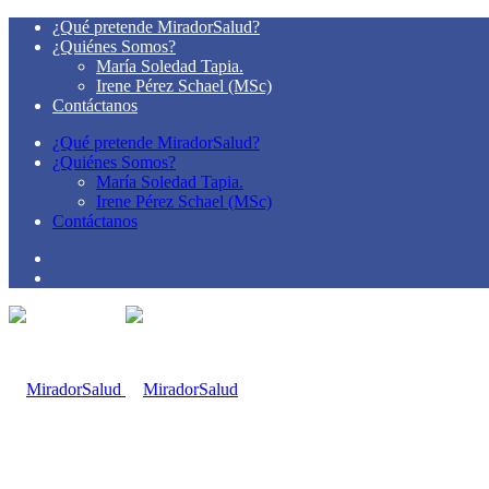
¿Qué pretende MiradorSalud?
¿Quiénes Somos?
María Soledad Tapia.
Irene Pérez Schael (MSc)
Contáctanos
¿Qué pretende MiradorSalud?
¿Quiénes Somos?
María Soledad Tapia.
Irene Pérez Schael (MSc)
Contáctanos