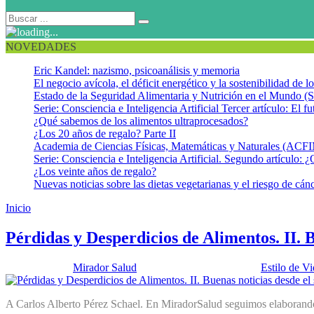
NOVEDADES
Eric Kandel: nazismo, psicoanálisis y memoria
El negocio avícola, el déficit energético y la sostenibilidad de 
Estado de la Seguridad Alimentaria y Nutrición en el Mundo (S
Serie: Consciencia e Inteligencia Artificial Tercer artículo: El fu
¿Qué sabemos de los alimentos ultraprocesados?
¿Los 20 años de regalo? Parte II
Academia de Ciencias Físicas, Matemáticas y Naturales (AC
Serie: Consciencia e Inteligencia Artificial. Segundo artículo: ¿
¿Los veinte años de regalo?
Nuevas noticias sobre las dietas vegetarianas y el riesgo de cán
Inicio
Save FOOD
Pérdidas y Desperdicios de Alimentos. II. B
Publicado por:
Mirador Salud
Fecha:
13 febrero, 2018
En:
Estilo de V
A Carlos Alberto Pérez Schael. En MiradorSalud seguimos elaborando 