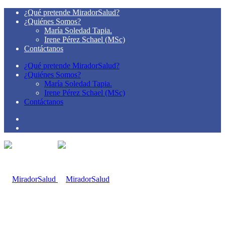
¿Qué pretende MiradorSalud?
¿Quiénes Somos?
María Soledad Tapia.
Irene Pérez Schael (MSc)
Contáctanos
¿Qué pretende MiradorSalud?
¿Quiénes Somos?
María Soledad Tapia.
Irene Pérez Schael (MSc)
Contáctanos