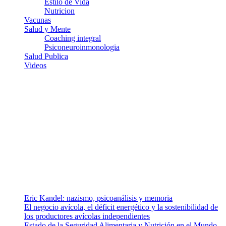
Estilo de Vida
Nutricion
Vacunas
Salud y Mente
Coaching integral
Psiconeuroinmonologia
Salud Publica
Videos
¿Quiénes somos?
Somos un equipo de investigadores, profesionales de la salud y
ramas afines y de la comunicación comprometidos con la promoción
de una salud responsable. El sitio web MiradorSalud cuenta con un
equipo de colaboradores con ética, sentido crítico y responsabilidad
para abordar los temas fundamentales de nuestra página: Salud y
Vida (estilo de vida y nutrición), Vacunas, Salud Pública y Salud
Mental.
Entradas recientes
Eric Kandel: nazismo, psicoanálisis y memoria
El negocio avícola, el déficit energético y la sostenibilidad de
los productores avícolas independientes
Estado de la Seguridad Alimentaria y Nutrición en el Mundo