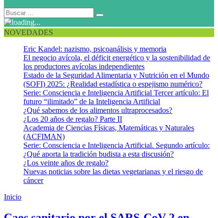
NOVEDADES
Eric Kandel: nazismo, psicoanálisis y memoria
El negocio avícola, el déficit energético y la sostenibilidad de
los productores avícolas independientes
Estado de la Seguridad Alimentaria y Nutrición en el Mundo
(SOFI) 2025: ¿Realidad estadística o espejismo numérico?
Serie: Consciencia e Inteligencia Artificial Tercer artículo: El
futuro “ilimitado” de la Inteligencia Artificial
¿Qué sabemos de los alimentos ultraprocesados?
¿Los 20 años de regalo? Parte II
Academia de Ciencias Físicas, Matemáticas y Naturales
(ACFIMAN)
Serie: Consciencia e Inteligencia Artificial. Segundo artículo:
¿Qué aporta la tradición budista a esta discusión?
¿Los veinte años de regalo?
Nuevas noticias sobre las dietas vegetarianas y el riesgo de
cáncer
Inicio
Segunda ola
Caos sanitario por el SARS-CoV-2 en