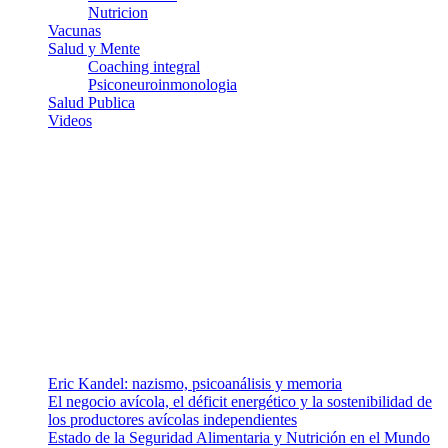
Nutricion
Vacunas
Salud y Mente
Coaching integral
Psiconeuroinmonologia
Salud Publica
Videos
¿Quiénes somos?
Somos un equipo de investigadores, profesionales de la salud y
ramas afines y de la comunicación comprometidos con la promoción
de una salud responsable. El sitio web MiradorSalud cuenta con un
equipo de colaboradores con ética, sentido crítico y responsabilidad
para abordar los temas fundamentales de nuestra página: Salud y
Vida (estilo de vida y nutrición), Vacunas, Salud Pública y Salud
Mental.
Entradas recientes
Eric Kandel: nazismo, psicoanálisis y memoria
El negocio avícola, el déficit energético y la sostenibilidad de
los productores avícolas independientes
Estado de la Seguridad Alimentaria y Nutrición en el Mundo