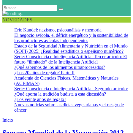
NOVEDADES
Eric Kandel: nazismo, psicoanálisis y memoria
El negocio avícola, el déficit energético y la sostenibilidad de
los productores avícolas independientes
Estado de la Seguridad Alimentaria y Nutrición en el Mundo
(SOFI) 2025: ¿Realidad estadística o espejismo numérico?
Serie: Consciencia e Inteligencia Artificial Tercer artículo: El
futuro “ilimitado” de la Inteligencia Artificial
¿Qué sabemos de los alimentos ultraprocesados?
¿Los 20 años de regalo? Parte II
Academia de Ciencias Físicas, Matemáticas y Naturales
(ACFIMAN)
Serie: Consciencia e Inteligencia Artificial. Segundo artículo:
¿Qué aporta la tradición budista a esta discusión?
¿Los veinte años de regalo?
Nuevas noticias sobre las dietas vegetarianas y el riesgo de
cáncer
Inicio
Semana mundial de la vacunación
Semana Mundial de la Vacunación 2012