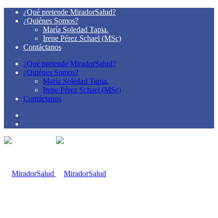
¿Qué pretende MiradorSalud?
¿Quiénes Somos?
María Soledad Tapia.
Irene Pérez Schael (MSc)
Contáctanos
¿Qué pretende MiradorSalud?
¿Quiénes Somos?
María Soledad Tapia.
Irene Pérez Schael (MSc)
Contáctanos