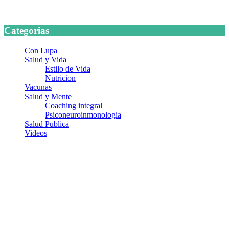
24 marzo, 2026
Categorias
Con Lupa
Salud y Vida
Estilo de Vida
Nutricion
Vacunas
Salud y Mente
Coaching integral
Psiconeuroinmonologia
Salud Publica
Videos
¿Quiénes somos?
Somos un equipo de investigadores, profesionales de la salud y
ramas afines y de la comunicación comprometidos con la promoción
de una salud responsable. El sitio web MiradorSalud cuenta con un
equipo de colaboradores con ética, sentido crítico y responsabilidad
para abordar los temas fundamentales de nuestra página: Salud y
Vida (estilo de vida y nutrición), Vacunas, Salud Pública y Salud
Mental.