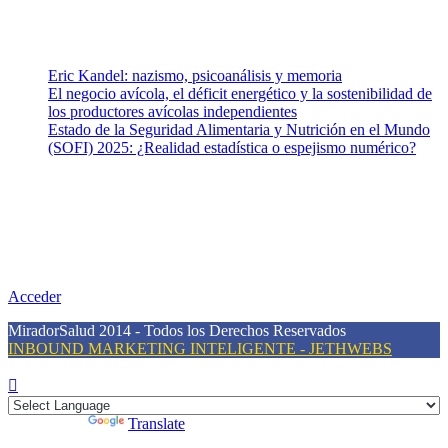
Entradas recientes
Eric Kandel: nazismo, psicoanálisis y memoria
El negocio avícola, el déficit energético y la sostenibilidad de
los productores avícolas independientes
Estado de la Seguridad Alimentaria y Nutrición en el Mundo
(SOFI) 2025: ¿Realidad estadística o espejismo numérico?
Nuestra misión
Nuestra misión primordial es estimular una actitud proactiva hacia
una vida saludable, como individuos y como sociedad, mediante la
difusión de información al día que promueva el desarrollo de una
mayor conciencia sobre la prevención en salud.
Acceder
MiradorSalud 2014 - Todos los Derechos Reservados
INBOUND MARKETING INTELIGENTE - JETHWEBS
Powered by
Translate