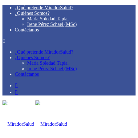
¿Qué pretende MiradorSalud?
¿Quiénes Somos?
María Soledad Tapia.
Irene Pérez Schael (MSc)
Contáctanos
¿Qué pretende MiradorSalud?
¿Quiénes Somos?
María Soledad Tapia.
Irene Pérez Schael (MSc)
Contáctanos