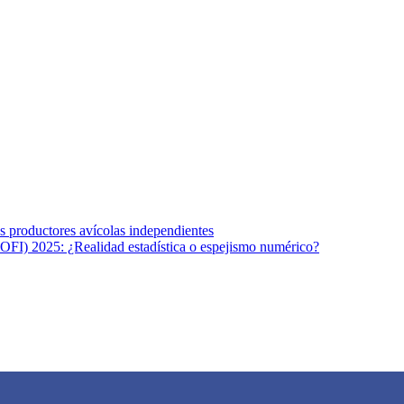
s afines y de la comunicación comprometidos con la promoción de una s
r los temas fundamentales de nuestra página: Salud y Vida (estilo de vi
los productores avícolas independientes
OFI) 2025: ¿Realidad estadística o espejismo numérico?
na vida saludable, como individuos y como sociedad, mediante la difusi