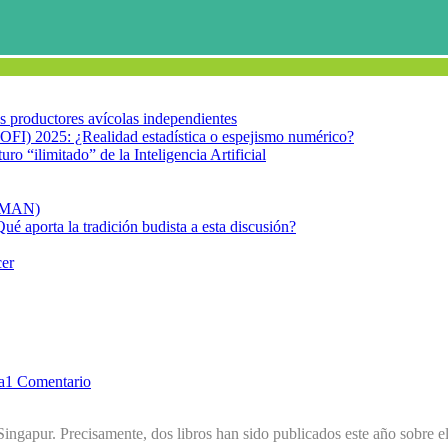
los productores avícolas independientes
OFI) 2025: ¿Realidad estadística o espejismo numérico?
turo “ilimitado” de la Inteligencia Artificial
FIMAN)
Qué aporta la tradición budista a esta discusión?
cer
a
1 Comentario
 Singapur. Precisamente, dos libros han sido publicados este año sobre e