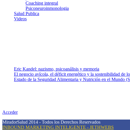
Coaching integral
Psiconeuroinmonologia
Salud Publica
Videos
¿Quiénes somos?
Somos un equipo de investigadores, profesionales de la salud y rama
colaboradores con ética, sentido crítico y responsabilidad para aborda
Entradas recientes
Eric Kandel: nazismo, psicoanálisis y memoria
El negocio avícola, el déficit energético y la sostenibilidad de 
Estado de la Seguridad Alimentaria y Nutrición en el Mundo (S
Nuestra misión
Nuestra misión primordial es estimular una actitud proactiva hacia u
conciencia sobre la prevención en salud.
Acceder
MiradorSalud 2014 - Todos los Derechos Reservados
INBOUND MARKETING INTELIGENTE - JETHWEBS