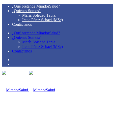
¿Qué pretende MiradorSalud?
¿Quiénes Somos?
María Soledad Tapia.
Irene Pérez Schael (MSc)
Contáctanos
¿Qué pretende MiradorSalud?
¿Quiénes Somos?
María Soledad Tapia.
Irene Pérez Schael (MSc)
Contáctanos