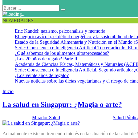
NOVEDADES
Eric Kandel: nazismo, psicoanálisis y memoria
El negocio avícola, el déficit energético y la sostenibilidad de 
Estado de la Seguridad Alimentaria y Nutrición en el Mundo (S
Serie: Consciencia e Inteligencia Artificial Tercer artículo: El fu
¿Qué sabemos de los alimentos ultraprocesados?
¿Los 20 años de regalo? Parte II
Academia de Ciencias Físicas, Matemáticas y Naturales (AC
Serie: Consciencia e Inteligencia Artificial. Segundo artículo: ¿
¿Los veinte años de regalo?
Nuevas noticias sobre las dietas vegetarianas y el riesgo de cán
Inicio
Sistema de salud en Singapur
La salud en Singapur: ¿Magia o arte?
Publicado por:
Mirador Salud
Fecha:
8 octubre, 2013
En:
Salud Públic
Actualmente existe un tremendo interés en la situación de la salud de