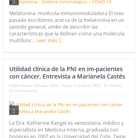
futuro “ilimitado” de la Inteligencia Artificial
Melatonina: molécula inmunomoduladora El mes
pasado escribimos acerca de la melatonina en un
¿Qué sabemos de los alimentos ultraprocesados?
sentido general, amén de describir las
características que la definen como una molécula
¿Los 20 años de regalo? Parte II
multifunc...
Leer más
Academia de Ciencias Físicas, Matemáticas y Naturales
(ACFIMAN)
Utilidad clínica de la PNI en im-pacientes
Serie: Consciencia e Inteligencia Artificial. Segundo
con cáncer. Entrevista a Marianela Castés
artículo: ¿Qué aporta la tradición budista a esta discusión?
Publicado por:
Mirador Salud
Fecha:
6 octubre, 2020
En:
Videos
Sin Comentarios
¿Los veinte años de regalo?
Nuevas noticias sobre las dietas vegetarianas y el riesgo
de cáncer
La Dra. Katherine Rangel es venezolana, médico y
especialista en Medicina Interna, graduada con
honores en 2007 en la Universidad del Zulia. Tiene