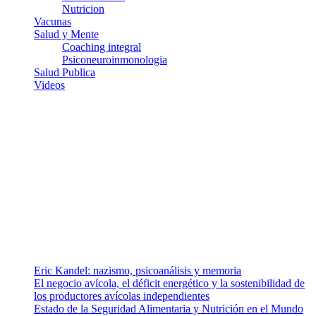
Nutricion
Vacunas
Salud y Mente
Coaching integral
Psiconeuroinmonologia
Salud Publica
Videos
¿Quiénes somos?
Somos un equipo de investigadores, profesionales de la salud y
ramas afines y de la comunicación comprometidos con la promoción
de una salud responsable. El sitio web MiradorSalud cuenta con un
equipo de colaboradores con ética, sentido crítico y responsabilidad
para abordar los temas fundamentales de nuestra página: Salud y
Vida (estilo de vida y nutrición), Vacunas, Salud Pública y Salud
Mental.
Entradas recientes
Eric Kandel: nazismo, psicoanálisis y memoria
El negocio avícola, el déficit energético y la sostenibilidad de
los productores avícolas independientes
Estado de la Seguridad Alimentaria y Nutrición en el Mundo