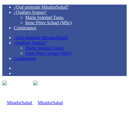
¿Qué pretende MiradorSalud?
¿Quiénes Somos?
María Soledad Tapia.
Irene Pérez Schael (MSc)
Contáctanos
¿Qué pretende MiradorSalud?
¿Quiénes Somos?
María Soledad Tapia.
Irene Pérez Schael (MSc)
Contáctanos