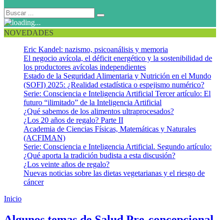
NOVEDADES
Eric Kandel: nazismo, psicoanálisis y memoria
El negocio avícola, el déficit energético y la sostenibilidad de
los productores avícolas independientes
Estado de la Seguridad Alimentaria y Nutrición en el Mundo
(SOFI) 2025: ¿Realidad estadística o espejismo numérico?
Serie: Consciencia e Inteligencia Artificial Tercer artículo: El
futuro “ilimitado” de la Inteligencia Artificial
¿Qué sabemos de los alimentos ultraprocesados?
¿Los 20 años de regalo? Parte II
Academia de Ciencias Físicas, Matemáticas y Naturales
(ACFIMAN)
Serie: Consciencia e Inteligencia Artificial. Segundo artículo:
¿Qué aporta la tradición budista a esta discusión?
¿Los veinte años de regalo?
Nuevas noticias sobre las dietas vegetarianas y el riesgo de
cáncer
Inicio
Sub-nutrición durante el embarazo
Algunos temas de Salud Pre-concepcional