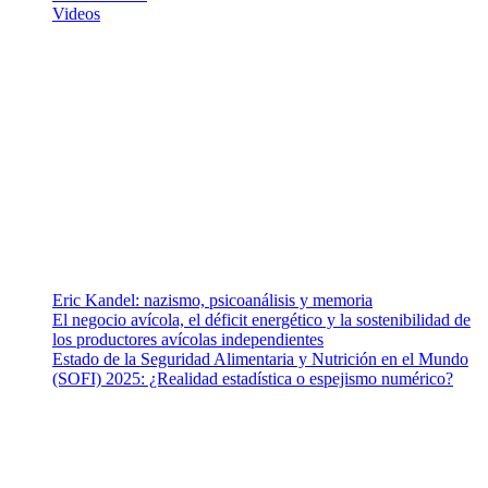
Videos
¿Quiénes somos?
Somos un equipo de investigadores, profesionales de la salud y
ramas afines y de la comunicación comprometidos con la promoción
de una salud responsable. El sitio web MiradorSalud cuenta con un
equipo de colaboradores con ética, sentido crítico y responsabilidad
para abordar los temas fundamentales de nuestra página: Salud y
Vida (estilo de vida y nutrición), Vacunas, Salud Pública y Salud
Mental.
Entradas recientes
Eric Kandel: nazismo, psicoanálisis y memoria
El negocio avícola, el déficit energético y la sostenibilidad de
los productores avícolas independientes
Estado de la Seguridad Alimentaria y Nutrición en el Mundo
(SOFI) 2025: ¿Realidad estadística o espejismo numérico?
Nuestra misión
Nuestra misión primordial es estimular una actitud proactiva hacia
una vida saludable, como individuos y como sociedad, mediante la