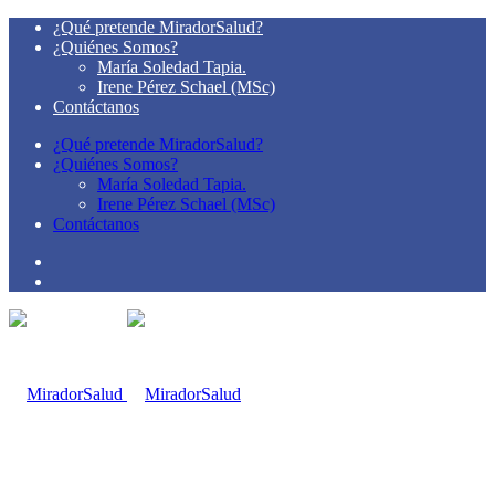
¿Qué pretende MiradorSalud?
¿Quiénes Somos?
María Soledad Tapia.
Irene Pérez Schael (MSc)
Contáctanos
¿Qué pretende MiradorSalud?
¿Quiénes Somos?
María Soledad Tapia.
Irene Pérez Schael (MSc)
Contáctanos