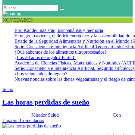
NOVEDADES
Eric Kandel: nazismo, psicoanálisis y memoria
El negocio avícola, el déficit energético y la sostenibilidad de 
Estado de la Seguridad Alimentaria y Nutrición en el Mundo (S
Serie: Consciencia e Inteligencia Artificial Tercer artículo: El fu
¿Qué sabemos de los alimentos ultraprocesados?
¿Los 20 años de regalo? Parte II
Academia de Ciencias Físicas, Matemáticas y Naturales (AC
Serie: Consciencia e Inteligencia Artificial. Segundo artículo: ¿
¿Los veinte años de regalo?
Nuevas noticias sobre las dietas vegetarianas y el riesgo de cán
Inicio
Sueño segmentado
Las horas perdidas de sueño
Publicado por:
Mirador Salud
Fecha:
30 octubre, 2012
En:
Con
Lupa
Sin Comentarios