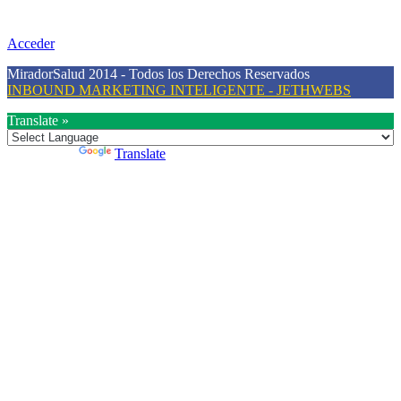
difusión de información al día que promueva el desarrollo de una
mayor conciencia sobre la prevención en salud.
Acceder
MiradorSalud 2014 - Todos los Derechos Reservados
INBOUND MARKETING INTELIGENTE - JETHWEBS
Translate »
Powered by
Translate