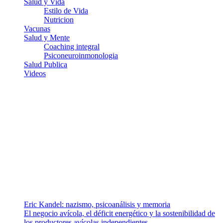
Salud y Vida
Estilo de Vida
Nutricion
Vacunas
Salud y Mente
Coaching integral
Psiconeuroinmonologia
Salud Publica
Videos
¿Quiénes somos?
Somos un equipo de investigadores, profesionales de la salud y
ramas afines y de la comunicación comprometidos con la promoción
de una salud responsable. El sitio web MiradorSalud cuenta con un
equipo de colaboradores con ética, sentido crítico y responsabilidad
para abordar los temas fundamentales de nuestra página: Salud y
Vida (estilo de vida y nutrición), Vacunas, Salud Pública y Salud
Mental.
Entradas recientes
Eric Kandel: nazismo, psicoanálisis y memoria
El negocio avícola, el déficit energético y la sostenibilidad de
los productores avícolas independientes