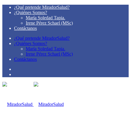
¿Qué pretende MiradorSalud?
¿Quiénes Somos?
María Soledad Tapia.
Irene Pérez Schael (MSc)
Contáctanos
¿Qué pretende MiradorSalud?
¿Quiénes Somos?
María Soledad Tapia.
Irene Pérez Schael (MSc)
Contáctanos