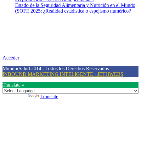
Estado de la Seguridad Alimentaria y Nutrición en el Mundo
(SOFI) 2025: ¿Realidad estadística o espejismo numérico?
Nuestra misión
Nuestra misión primordial es estimular una actitud proactiva hacia
una vida saludable, como individuos y como sociedad, mediante la
difusión de información al día que promueva el desarrollo de una
mayor conciencia sobre la prevención en salud.
Acceder
MiradorSalud 2014 - Todos los Derechos Reservados
INBOUND MARKETING INTELIGENTE - JETHWEBS
Translate »
Powered by
Translate