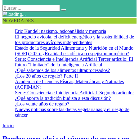
NOVEDADES
Eric Kandel: nazismo, psicoanálisis y memoria
El negocio avícola, el déficit energético y la sostenibilidad de
los productores avícolas independientes
Estado de la Seguridad Alimentaria y Nutrición en el Mundo
(SOFI) 2025: ¿Realidad estadística o espejismo numérico?
Serie: Consciencia e Inteligencia Artificial Tercer artículo: El
futuro “ilimitado” de la Inteligencia Artificial
¿Qué sabemos de los alimentos ultraprocesados?
¿Los 20 años de regalo? Parte II
Academia de Ciencias Físicas, Matemáticas y Naturales
(ACFIMAN)
Serie: Consciencia e Inteligencia Artificial. Segundo artículo:
¿Qué aporta la tradición budista a esta discusión?
¿Los veinte años de regalo?
Nuevas noticias sobre las dietas vegetarianas y el riesgo de
cáncer
Inicio
Tamoxifeno
Perder peso aleja el cáncer de mama en