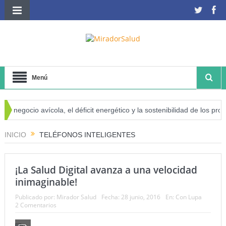
Menú
l negocio avícola, el déficit energético y la sostenibilidad de los produ
iesgo de cáncer
INICIO
TELÉFONOS INTELIGENTES
¡La Salud Digital avanza a una velocidad
inimaginable!
Publicado por:
Mirador Salud
Fecha:
28 junio, 2016
En:
Con Lupa
2 Comentarios